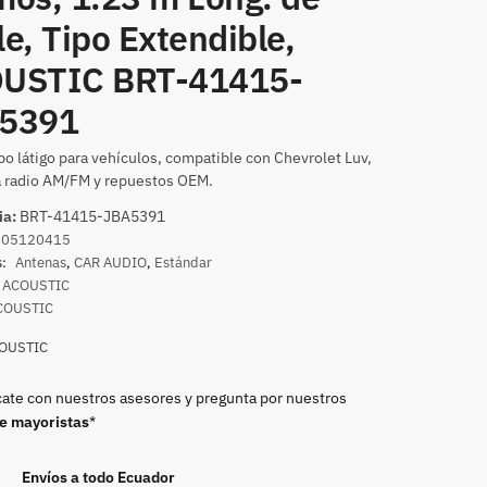
e, Tipo Extendible,
USTIC BRT-41415-
5391
po látigo para vehículos, compatible con Chevrolet Luv,
a radio AM/FM y repuestos OEM.
ia:
BRT-41415-JBA5391
005120415
s:
Antenas
,
CAR AUDIO
,
Estándar
ACOUSTIC
COUSTIC
OUSTIC
te con nuestros asesores y pregunta por nuestros
de mayoristas
*
Envíos a todo Ecuador