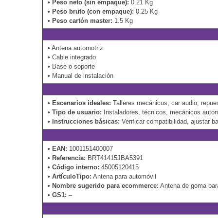
•
Peso neto (sin empaque):
0.21 Kg
•
Peso bruto (con empaque):
0.25 Kg
•
Peso cartón master:
1.5 Kg
• Antena automotriz
• Cable integrado
• Base o soporte
• Manual de instalación
•
Escenarios ideales:
Talleres mecánicos, car audio, repu
•
Tipo de usuario:
Instaladores, técnicos, mecánicos auto
•
Instrucciones básicas:
Verificar compatibilidad, ajustar 
•
EAN:
1001151400007
•
Referencia:
BRT41415JBA5391
•
Código interno:
45005120415
•
ArtículoTipo:
Antena para automóvil
•
Nombre sugerido para ecommerce:
Antena de goma para
•
GS1:
–