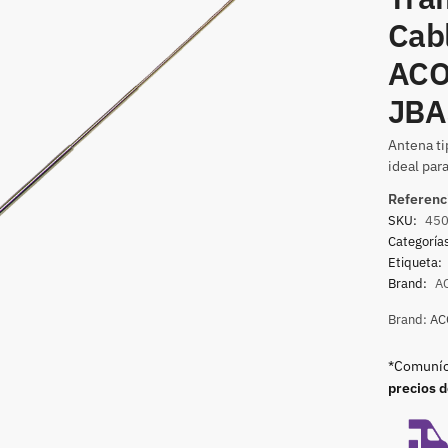
Cabl
ACO
JBA
Antena ti
ideal par
Referenc
SKU:
45
Categoría
Etiqueta:
Brand:
A
Brand:
AC
*Comuníca
precios 