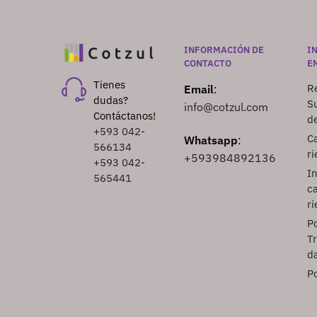
INFORMACIÓN DE
I
CONTACTO
E
Tienes
Re
Email
:
dudas?
S
info@cotzul.com
Contáctanos!
d
+593 042-
Ca
Whatsapp
:
566134
ri
+593984892136
+593 042-
I
565441
ca
ri
Po
T
d
Po