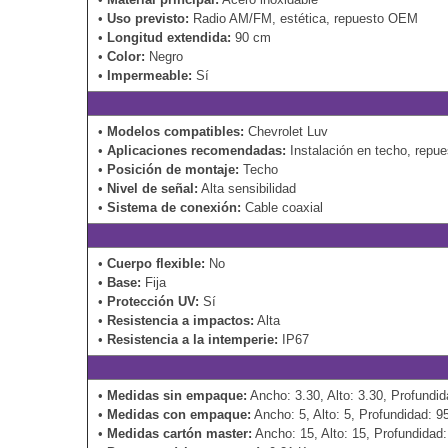
•
Uso previsto:
Radio AM/FM, estética, repuesto OEM
•
Longitud extendida:
90 cm
•
Color:
Negro
•
Impermeable:
Sí
•
Modelos compatibles:
Chevrolet Luv
•
Aplicaciones recomendadas:
Instalación en techo, repue
•
Posición de montaje:
Techo
•
Nivel de señal:
Alta sensibilidad
•
Sistema de conexión:
Cable coaxial
•
Cuerpo flexible:
No
•
Base:
Fija
•
Protección UV:
Sí
•
Resistencia a impactos:
Alta
•
Resistencia a la intemperie:
IP67
•
Medidas sin empaque:
Ancho: 3.30, Alto: 3.30, Profundi
•
Medidas con empaque:
Ancho: 5, Alto: 5, Profundidad: 
•
Medidas cartón master:
Ancho: 15, Alto: 15, Profundidad