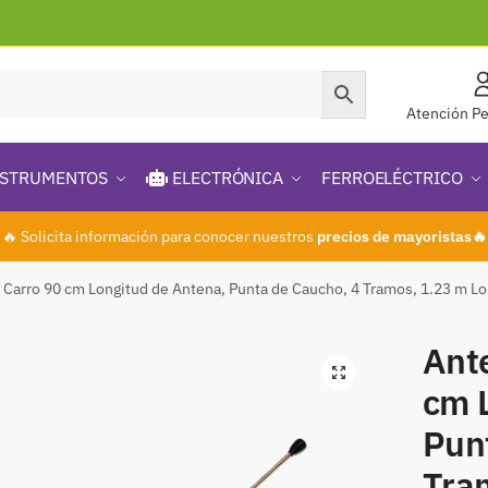
Atención Pe
STRUMENTOS
ELECTRÓNICA
FERROELÉCTRICO
🔥 Solicita información para conocer nuestros
precios de mayoristas🔥
 Carro 90 cm Longitud de Antena, Punta de Caucho, 4 Tramos, 1.23 m 
Ant
🔍
cm 
Pun
Tra