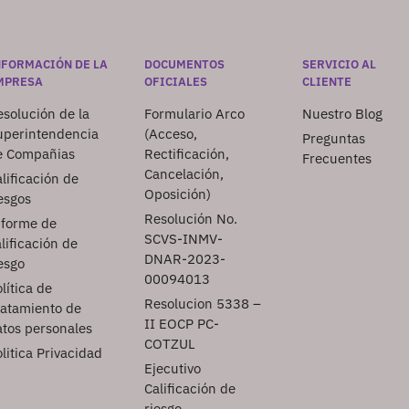
NFORMACIÓN DE LA
DOCUMENTOS
SERVICIO AL
MPRESA
OFICIALES
CLIENTE
solución de la
Formulario Arco
Nuestro Blog
uperintendencia
(Acceso,
Preguntas
e Compañias
Rectificación,
Frecuentes
Cancelación,
lificación de
Oposición)
esgos
Resolución No.
nforme de
SCVS-INMV-
lificación de
DNAR-2023-
esgo
00094013
lítica de
Resolucion 5338 –
ratamiento de
II EOCP PC-
atos personales
COTZUL
litica Privacidad
Ejecutivo
Calificación de
riesgo