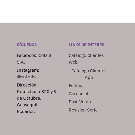
SÍGUENOS
LINKS DE INTERES
Facebook:
Cotzul
Catálogo Clientes
S.A.
Web
Instagram:
Catálogo Clientes
@cotzulsa
App
Dirección:
Fichas
Rumichaca 820 y 9
Gerencial
de Octubre,
Post-Venta
Guayaquil,
Revision Serie
Ecuador.