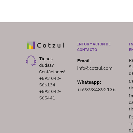
INFORMACIÓN DE
I
CONTACTO
E
Tienes
Re
Email
:
dudas?
S
info@cotzul.com
Contáctanos!
d
+593 042-
Ca
Whatsapp
:
566134
ri
+593984892136
+593 042-
I
565441
ca
ri
Po
T
d