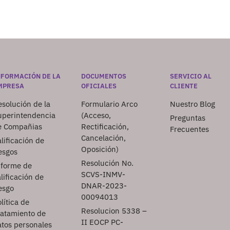
NFORMACIÓN DE LA
DOCUMENTOS
SERVICIO AL
MPRESA
OFICIALES
CLIENTE
solución de la
Formulario Arco
Nuestro Blog
uperintendencia
(Acceso,
Preguntas
e Compañias
Rectificación,
Frecuentes
Cancelación,
lificación de
Oposición)
esgos
Resolución No.
nforme de
SCVS-INMV-
lificación de
DNAR-2023-
esgo
00094013
lítica de
Resolucion 5338 –
ratamiento de
II EOCP PC-
atos personales