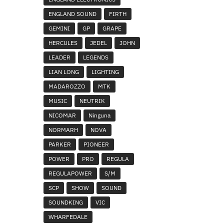
ENGLAND SOUND
FIRTH
GEMINI
GP
GRAPE
HERCULES
JEDEL
JOHN
LEADER
LEGENDS
LIAN LONG
LIGHTING
MADAROZZO
MTK
MUSIC
NEUTRIK
NICOMAR
Ninguna
NORMARH
NOVA
PARKER
PIONEER
POWER
PRO
REGULA
REGULAPOWER
S/M
SCP
SHOW
SOUND
SOUNDKING
VIC
WHARFEDALE