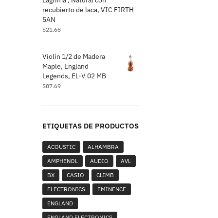
recubierto de laca, VIC FIRTH
5AN
$
21.68
Violín 1/2 de Madera
Maple, England
Legends, EL-V 02 MB
$
87.69
ETIQUETAS DE PRODUCTOS
ACOUSTIC
ALHAMBRA
AMPHENOL
AUDIO
AVL
BX
CASIO
CLIMB
ELECTRONICS
EMINENCE
ENGLAND
ENGLAND ELECTRONICS