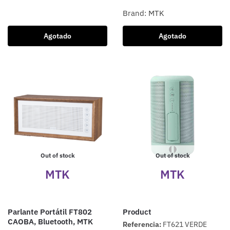
Brand:
MTK
Agotado
Agotado
Out of stock
Out of stock
MTK
MTK
Parlante Portátil FT802
Product
CAOBA, Bluetooth, MTK
Referencia:
FT621 VERDE