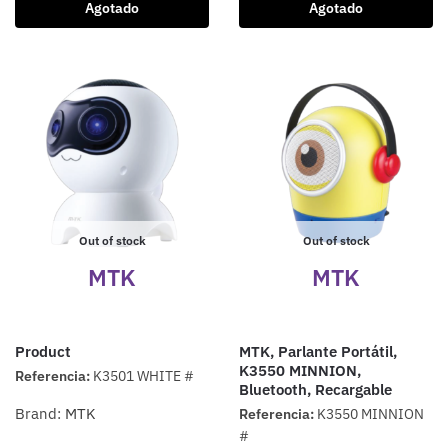
Agotado
Agotado
Out of stock
Out of stock
MTK
MTK
Product
MTK, Parlante Portátil,
K3550 MINNION,
Referencia:
K3501 WHITE #
Bluetooth, Recargable
Brand:
MTK
Referencia:
K3550 MINNION
#