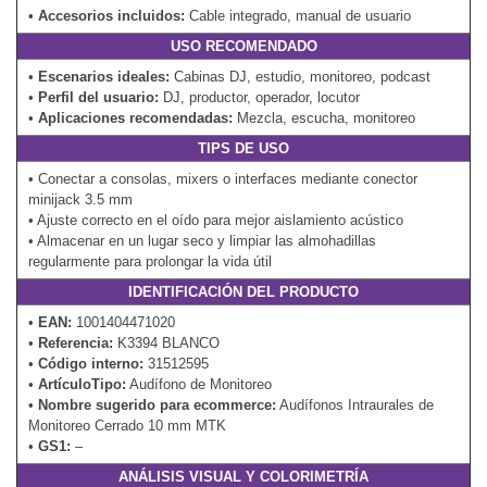
•
Accesorios incluidos:
Cable integrado, manual de usuario
USO RECOMENDADO
•
Escenarios ideales:
Cabinas DJ, estudio, monitoreo, podcast
•
Perfil del usuario:
DJ, productor, operador, locutor
•
Aplicaciones recomendadas:
Mezcla, escucha, monitoreo
TIPS DE USO
• Conectar a consolas, mixers o interfaces mediante conector
minijack 3.5 mm
• Ajuste correcto en el oído para mejor aislamiento acústico
• Almacenar en un lugar seco y limpiar las almohadillas
regularmente para prolongar la vida útil
IDENTIFICACIÓN DEL PRODUCTO
•
EAN:
1001404471020
•
Referencia:
K3394 BLANCO
•
Código interno:
31512595
•
ArtículoTipo:
Audífono de Monitoreo
•
Nombre sugerido para ecommerce:
Audífonos Intraurales de
Monitoreo Cerrado 10 mm MTK
•
GS1:
–
ANÁLISIS VISUAL Y COLORIMETRÍA