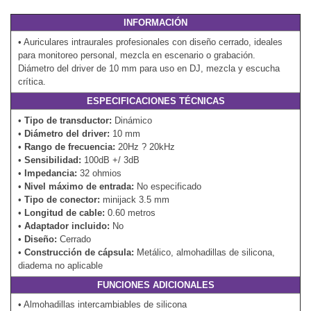
INFORMACIÓN
• Auriculares intraurales profesionales con diseño cerrado, ideales
para monitoreo personal, mezcla en escenario o grabación.
Diámetro del driver de 10 mm para uso en DJ, mezcla y escucha
crítica.
ESPECIFICACIONES TÉCNICAS
•
Tipo de transductor:
Dinámico
•
Diámetro del driver:
10 mm
•
Rango de frecuencia:
20Hz ? 20kHz
•
Sensibilidad:
100dB +/ 3dB
•
Impedancia:
32 ohmios
•
Nivel máximo de entrada:
No especificado
•
Tipo de conector:
minijack 3.5 mm
•
Longitud de cable:
0.60 metros
•
Adaptador incluido:
No
•
Diseño:
Cerrado
•
Construcción de cápsula:
Metálico, almohadillas de silicona,
diadema no aplicable
FUNCIONES ADICIONALES
• Almohadillas intercambiables de silicona