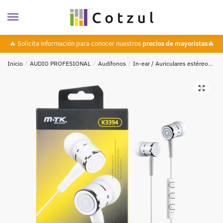
🔥 Solicita información para conocer nuestros
precios de mayoristas🔥
Inicio
/
AUDIO PROFESIONAL
/
Audífonos
/
In-ear / Auriculares estéreo
Au
🔍