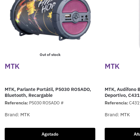
Out of stock
MTK
MTK
MTK, Parlante Portátil, P5030 ROSADO,
MTK, Audífono B
Bluetooth, Recargable
Deportivo, C43
Referencia:
P5030 ROSADO #
Referencia:
C431
Brand:
MTK
Brand:
MTK
Agotado
Aña