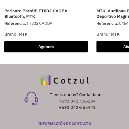
Parlante Portátil FT802 CAOBA,
MTK, Audífono B
Bluetooth, MTK
Deportivo Magn
Referencia:
FT802 CAOBA
Referencia:
C454
Brand:
MTK
Brand:
MTK
Agotado
Aña
Tienes dudas? Contáctanos!
+593 042-566134
+593 042-565441
INFORMACIÓN DE CONTACTO