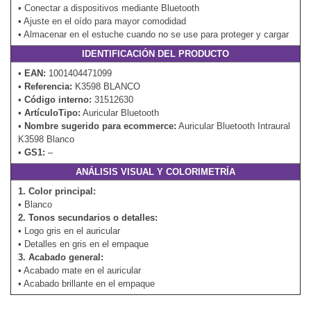
• Conectar a dispositivos mediante Bluetooth
• Ajuste en el oído para mayor comodidad
• Almacenar en el estuche cuando no se use para proteger y cargar
IDENTIFICACIÓN DEL PRODUCTO
•
EAN:
1001404471099
•
Referencia:
K3598 BLANCO
•
Código interno:
31512630
•
ArtículoTipo:
Auricular Bluetooth
•
Nombre sugerido para ecommerce:
Auricular Bluetooth Intraural
K3598 Blanco
•
GS1:
–
ANÁLISIS VISUAL Y COLORIMETRÍA
1. Color principal:
• Blanco
2. Tonos secundarios o detalles:
• Logo gris en el auricular
• Detalles en gris en el empaque
3. Acabado general:
• Acabado mate en el auricular
• Acabado brillante en el empaque