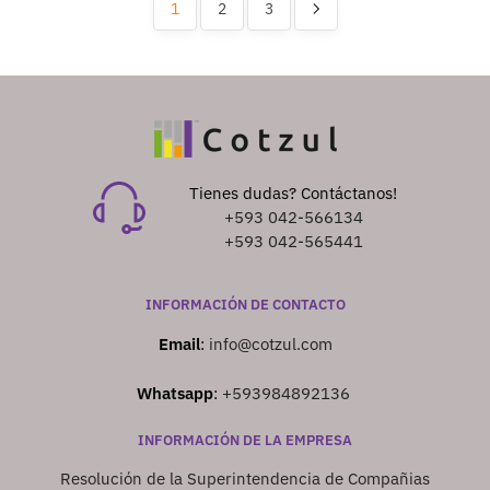
1
2
3
Tienes dudas? Contáctanos!
+593 042-566134
+593 042-565441
INFORMACIÓN DE CONTACTO
Email
:
info@cotzul.com
Whatsapp
:
+593984892136
INFORMACIÓN DE LA EMPRESA
Resolución de la Superintendencia de Compañias