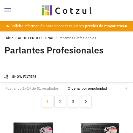
🔥 Solicita información para conocer nuestros
precios de mayoristas🔥
Inicio
/
AUDIO PROFESIONAL
/
Parlantes Profesionales
Parlantes Profesionales
SHOW FILTERS
Mostrando 1–24 de 51 resultados
1
2
3