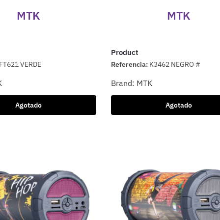
MTK
MTK
Product
FT621 VERDE
Referencia:
K3462 NEGRO #
K
Brand:
MTK
Agotado
Agotado