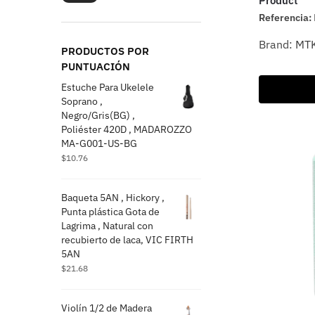
Product
Referencia:
Brand:
MT
PRODUCTOS POR
PUNTUACIÓN
Estuche Para Ukelele
Soprano ,
Negro/Gris(BG) ,
Poliéster 420D , MADAROZZO
MA-G001-US-BG
$
10.76
Baqueta 5AN , Hickory ,
Punta plástica Gota de
Lagrima , Natural con
recubierto de laca, VIC FIRTH
5AN
$
21.68
Violín 1/2 de Madera