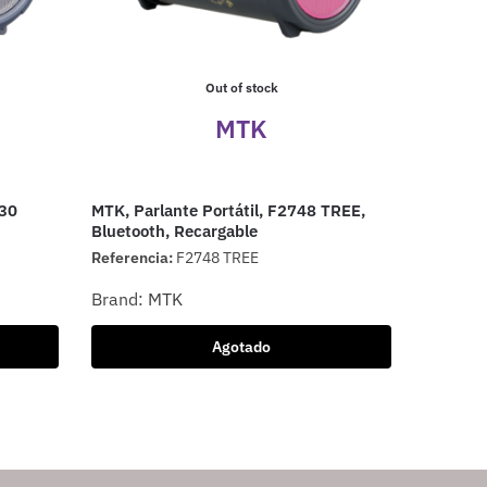
Out of stock
MTK
030
MTK, Parlante Portátil, F2748 TREE,
Bluetooth, Recargable
Referencia:
F2748 TREE
Brand:
MTK
Agotado