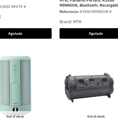
MTK, Parlante Portátil, K3550
MINNION, Bluetooth, Recargabl
K3501 WHITE #
Referencia:
K3550 MINNION #
K
Brand:
MTK
Agotado
Agotado
Out of stock
Out of stock