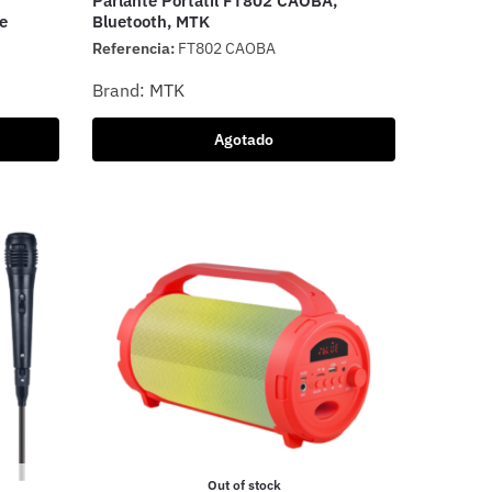
Parlante Portátil FT802 CAOBA,
e
Bluetooth, MTK
Referencia:
FT802 CAOBA
Brand:
MTK
Agotado
Out of stock