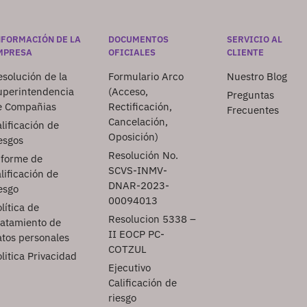
NFORMACIÓN DE LA
DOCUMENTOS
SERVICIO AL
MPRESA
OFICIALES
CLIENTE
solución de la
Formulario Arco
Nuestro Blog
uperintendencia
(Acceso,
Preguntas
e Compañias
Rectificación,
Frecuentes
Cancelación,
lificación de
Oposición)
esgos
Resolución No.
nforme de
SCVS-INMV-
lificación de
DNAR-2023-
esgo
00094013
lítica de
Resolucion 5338 –
ratamiento de
II EOCP PC-
atos personales
COTZUL
litica Privacidad
Ejecutivo
Calificación de
riesgo