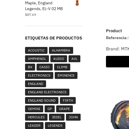
Maple, England
Legends, EL-V 02 MB
$
87.69
Product
Referencia:
ETIQUETAS DE PRODUCTOS
Brand:
MT
ACOUSTIC
ALHAMBRA
AMPHENOL
AUDIO
AVL
BX
CASIO
CLIMB
ELECTRONICS
EMINENCE
ENGLAND
ENGLAND ELECTRONICS
ENGLAND SOUND
FIRTH
GEMINI
GP
GRAPE
HERCULES
JEDEL
JOHN
LEADER
LEGENDS