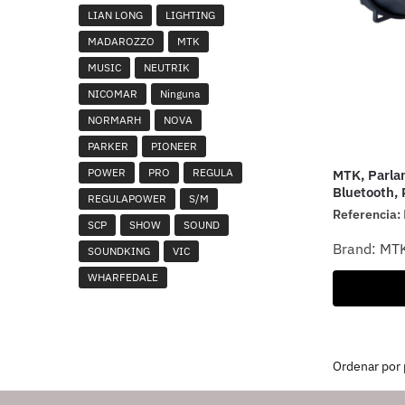
LIAN LONG
LIGHTING
MADAROZZO
MTK
MUSIC
NEUTRIK
NICOMAR
Ninguna
NORMARH
NOVA
PARKER
PIONEER
POWER
PRO
REGULA
MTK, Parla
Bluetooth, 
REGULAPOWER
S/M
Referencia:
SCP
SHOW
SOUND
Brand:
MT
SOUNDKING
VIC
WHARFEDALE