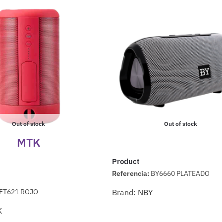
Out of stock
Out of stock
MTK
Product
Referencia:
BY6660 PLATEADO
FT621 ROJO
Brand:
NBY
K