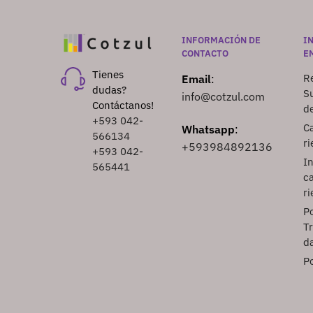
INFORMACIÓN DE
I
CONTACTO
E
Tienes
Re
Email
:
dudas?
S
info@cotzul.com
Contáctanos!
d
+593 042-
Ca
Whatsapp
:
566134
ri
+593984892136
+593 042-
I
565441
ca
ri
Po
T
d
Po