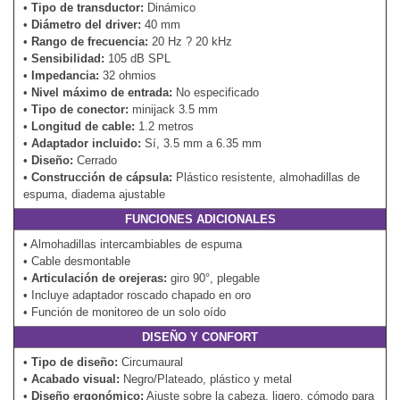
•
Tipo de transductor:
Dinámico
•
Diámetro del driver:
40 mm
•
Rango de frecuencia:
20 Hz ? 20 kHz
•
Sensibilidad:
105 dB SPL
•
Impedancia:
32 ohmios
•
Nivel máximo de entrada:
No especificado
•
Tipo de conector:
minijack 3.5 mm
•
Longitud de cable:
1.2 metros
•
Adaptador incluido:
Sí, 3.5 mm a 6.35 mm
•
Diseño:
Cerrado
•
Construcción de cápsula:
Plástico resistente, almohadillas de
espuma, diadema ajustable
FUNCIONES ADICIONALES
• Almohadillas intercambiables de espuma
• Cable desmontable
•
Articulación de orejeras:
giro 90°, plegable
• Incluye adaptador roscado chapado en oro
• Función de monitoreo de un solo oído
DISEÑO Y CONFORT
•
Tipo de diseño:
Circumaural
•
Acabado visual:
Negro/Plateado, plástico y metal
•
Diseño ergonómico:
Ajuste sobre la cabeza, ligero, cómodo para