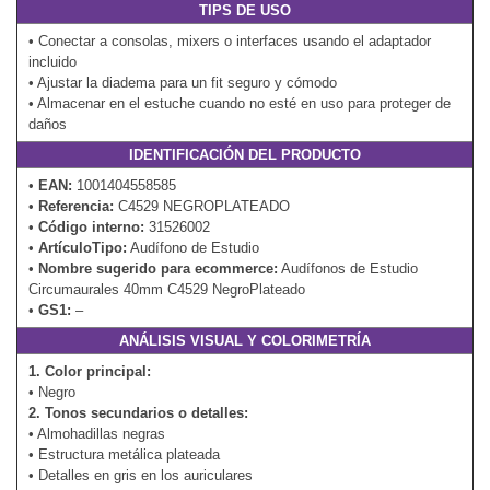
TIPS DE USO
• Conectar a consolas, mixers o interfaces usando el adaptador
incluido
• Ajustar la diadema para un fit seguro y cómodo
• Almacenar en el estuche cuando no esté en uso para proteger de
daños
IDENTIFICACIÓN DEL PRODUCTO
•
EAN:
1001404558585
•
Referencia:
C4529 NEGROPLATEADO
•
Código interno:
31526002
•
ArtículoTipo:
Audífono de Estudio
•
Nombre sugerido para ecommerce:
Audífonos de Estudio
Circumaurales 40mm C4529 NegroPlateado
•
GS1:
–
ANÁLISIS VISUAL Y COLORIMETRÍA
1. Color principal:
• Negro
2. Tonos secundarios o detalles:
• Almohadillas negras
• Estructura metálica plateada
• Detalles en gris en los auriculares