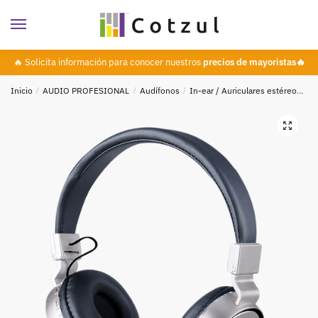
🔥 Solicita información para conocer nuestros
precios de mayoristas🔥
Inicio
/
AUDIO PROFESIONAL
/
Audífonos
/
In-ear / Auriculares estéreo
MT
🔍