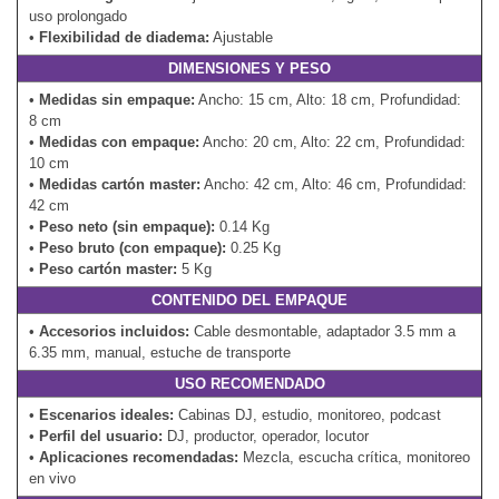
uso prolongado
•
Flexibilidad de diadema:
Ajustable
DIMENSIONES Y PESO
•
Medidas sin empaque:
Ancho: 15 cm, Alto: 18 cm, Profundidad:
8 cm
•
Medidas con empaque:
Ancho: 20 cm, Alto: 22 cm, Profundidad:
10 cm
•
Medidas cartón master:
Ancho: 42 cm, Alto: 46 cm, Profundidad:
42 cm
•
Peso neto (sin empaque):
0.14 Kg
•
Peso bruto (con empaque):
0.25 Kg
•
Peso cartón master:
5 Kg
CONTENIDO DEL EMPAQUE
•
Accesorios incluidos:
Cable desmontable, adaptador 3.5 mm a
6.35 mm, manual, estuche de transporte
USO RECOMENDADO
•
Escenarios ideales:
Cabinas DJ, estudio, monitoreo, podcast
•
Perfil del usuario:
DJ, productor, operador, locutor
•
Aplicaciones recomendadas:
Mezcla, escucha crítica, monitoreo
en vivo