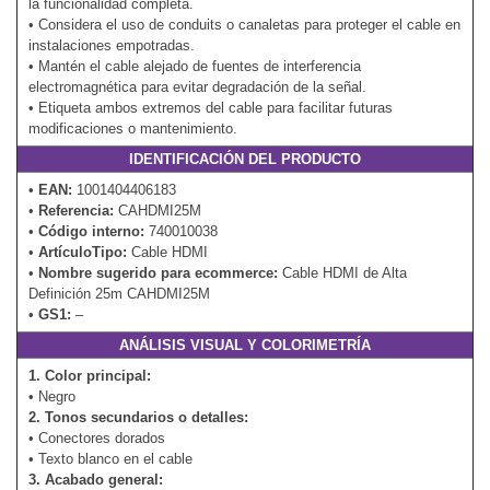
la funcionalidad completa.
• Considera el uso de conduits o canaletas para proteger el cable en
instalaciones empotradas.
• Mantén el cable alejado de fuentes de interferencia
electromagnética para evitar degradación de la señal.
• Etiqueta ambos extremos del cable para facilitar futuras
modificaciones o mantenimiento.
IDENTIFICACIÓN DEL PRODUCTO
•
EAN:
1001404406183
•
Referencia:
CAHDMI25M
•
Código interno:
740010038
•
ArtículoTipo:
Cable HDMI
•
Nombre sugerido para ecommerce:
Cable HDMI de Alta
Definición 25m CAHDMI25M
•
GS1:
–
ANÁLISIS VISUAL Y COLORIMETRÍA
1. Color principal:
• Negro
2. Tonos secundarios o detalles:
• Conectores dorados
• Texto blanco en el cable
3. Acabado general: