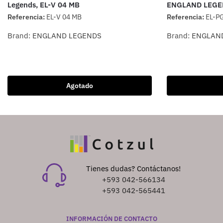
Legends, EL-V 04 MB
ENGLAND LEGE
Referencia:
EL-V 04 MB
Referencia:
EL-P
Brand:
ENGLAND LEGENDS
Brand:
ENGLAN
Agotado
Tienes dudas? Contáctanos!
+593 042-566134
+593 042-565441
INFORMACIÓN DE CONTACTO