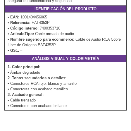
asegurar su funcionalidad y seguridad.
IDENTIFICACIÓN DEL PRODUCTO
•
EAN:
1001404456065
•
Referencia:
EAT4353P
•
Código interno:
7400353710
•
ArtículoTipo:
Cable armado de audio
•
Nombre sugerido para ecommerce:
Cable de Audio RCA Cobre
Libre de Oxígeno EAT4353P
•
GS1:
–
ANÁLISIS VISUAL Y COLORIMETRÍA
1. Color principal:
• Ámbar degradado
2. Tonos secundarios o detalles:
• Conectores RCA rojo, blanco y amarillo
• Conectores con acabado metálico
3. Acabado general:
• Cable trenzado
• Conectores con acabado brillante