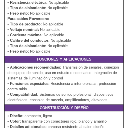
•
Resistencia eléctrica:
No aplicable
•
Tipo de aislamiento:
No aplicable
•
Peso neto:
No aplicable
Para cables Powercon::
•
Tipo de producto:
No aplicable
•
Voltaje nominal:
No aplicable
•
Corriente máxima:
No aplicable
•
Calibre del conductor:
No aplicable
•
Tipo de aislamiento:
No aplicable
•
Peso neto:
No aplicable
FUNCIONES Y APLICACIONES
•
Aplicaciones recomendadas:
Transmisión de señales, conexión
de equipos de sonido, uso en estudio o escenarios, integración de
sistemas de iluminación y control
•
Funciones especiales:
Resistencia a interferencias, protección
contra ruido
•
Compatibilidad:
Sistemas de sonido profesional, dispositivos
electrónicos, consolas de mezcla, amplificadores, altavoces
CONSTRUCCIÓN Y DISEÑO
•
Diseño:
compacto, ligero
•
Color:
transparente con conectores rojo, blanco y amarillo
•
Detalles adicionales:
carcasa resistente al calor, diseño