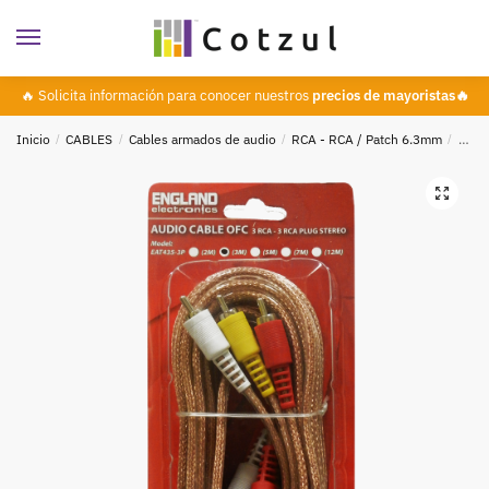
🔥 Solicita información para conocer nuestros
precios de mayoristas🔥
Inicio
/
CABLES
/
Cables armados de audio
/
RCA - RCA / Patch 6.3mm
/
Cabl
🔍