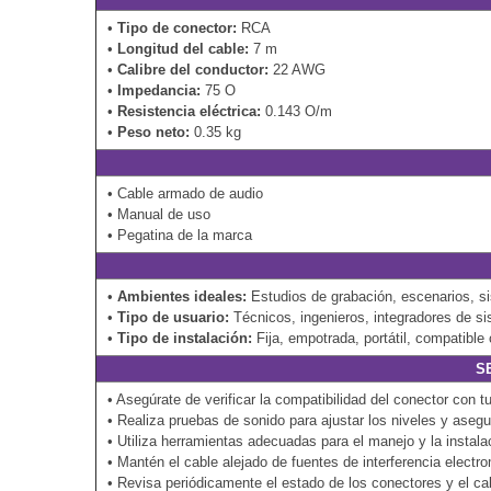
•
Tipo de conector:
RCA
•
Longitud del cable:
7 m
•
Calibre del conductor:
22 AWG
•
Impedancia:
75 O
•
Resistencia eléctrica:
0.143 O/m
•
Peso neto:
0.35 kg
• Cable armado de audio
• Manual de uso
• Pegatina de la marca
•
Ambientes ideales:
Estudios de grabación, escenarios, si
•
Tipo de usuario:
Técnicos, ingenieros, integradores de s
•
Tipo de instalación:
Fija, empotrada, portátil, compatibl
S
• Asegúrate de verificar la compatibilidad del conector con tu
• Realiza pruebas de sonido para ajustar los niveles y asegur
• Utiliza herramientas adecuadas para el manejo y la instalac
• Mantén el cable alejado de fuentes de interferencia electro
• Revisa periódicamente el estado de los conectores y el cab