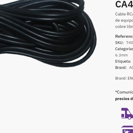
CA4
Cable RCA
de equipo
cobre lib
Referenc
SKU:
74
Categoría
6.3mm
Etiqueta:
Brand:
A
Brand:
EN
*Comuníca
precios 