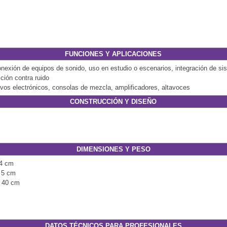
FUNCIONES Y APLICACIONES
exión de equipos de sonido, uso en estudio o escenarios, integración de sis
cción contra ruido
ivos electrónicos, consolas de mezcla, amplificadores, altavoces
CONSTRUCCIÓN Y DISEÑO
DIMENSIONES Y PESO
 4 cm
: 5 cm
: 40 cm
DATOS TÉCNICOS PARA PROFESIONALES