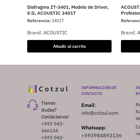
Diafragma ZT-3401, Modelo de Driver,
ACOUSTI
8 Ω, ACOUSTIC 3401T
Profesion
Referencia:
3401T
Referenc
Brand:
ACOUSTIC
Brand:
Añadir al carrito
INFORMACIÓN DE
I
CONTACTO
E
Tienes
Re
Email
:
dudas?
S
info@cotzul.com
Contáctanos!
d
+593 042-
Ca
Whatsapp
:
566134
ri
+593984892136
+593 042-