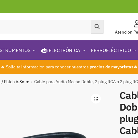
Atención Pe
STRUMENTOS
ELECTRÓNICA
FERROELÉCTRICO
🔥 Solicita información para conocer nuestros
precios de mayoristas🔥
 / Patch 6.3mm
Cable para Audio Macho Doble, 2 plug RCA a 2 plug 
/
Cab
🔍
Dobl
plu
Cab