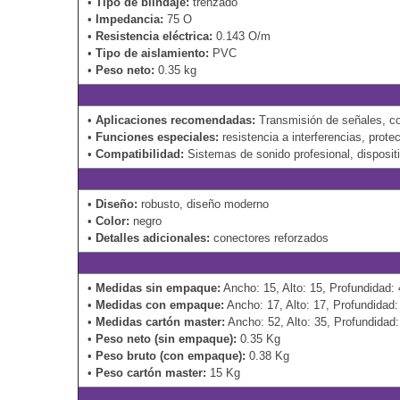
•
Tipo de blindaje:
trenzado
•
Impedancia:
75 O
•
Resistencia eléctrica:
0.143 O/m
•
Tipo de aislamiento:
PVC
•
Peso neto:
0.35 kg
•
Aplicaciones recomendadas:
Transmisión de señales, con
•
Funciones especiales:
resistencia a interferencias, prote
•
Compatibilidad:
Sistemas de sonido profesional, disposit
•
Diseño:
robusto, diseño moderno
•
Color:
negro
•
Detalles adicionales:
conectores reforzados
•
Medidas sin empaque:
Ancho: 15, Alto: 15, Profundidad:
•
Medidas con empaque:
Ancho: 17, Alto: 17, Profundidad
•
Medidas cartón master:
Ancho: 52, Alto: 35, Profundidad
•
Peso neto (sin empaque):
0.35 Kg
•
Peso bruto (con empaque):
0.38 Kg
•
Peso cartón master:
15 Kg