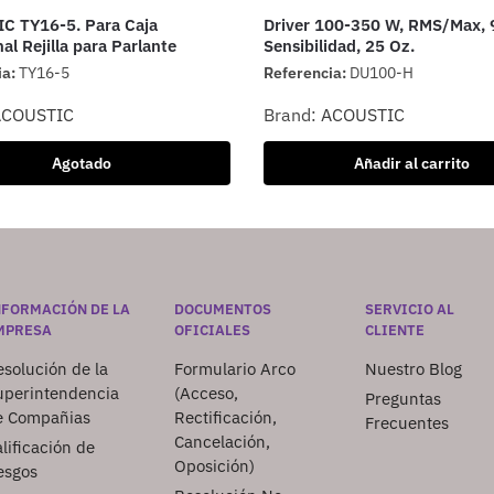
C TY16-5. Para Caja
Driver 100-350 W, RMS/Max, 
al Rejilla para Parlante
Sensibilidad, 25 Oz.
ia:
TY16-5
Referencia:
DU100-H
ACOUSTIC
Brand:
ACOUSTIC
Agotado
Añadir al carrito
NFORMACIÓN DE LA
DOCUMENTOS
SERVICIO AL
MPRESA
OFICIALES
CLIENTE
solución de la
Formulario Arco
Nuestro Blog
uperintendencia
(Acceso,
Preguntas
e Compañias
Rectificación,
Frecuentes
Cancelación,
lificación de
Oposición)
esgos