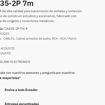
35-2P 7m
 de alta calidad para transmisión de señales y conexión
s de sonido en estudios y escenarios, fabricado con
re de oxígeno y conectores metálicos.
ia:
CA435-2P 7m #
003203
s:
CABLES
,
Cables armados de audio
,
RCA - RCA / Patch
ACOUSTIC
COUSTIC
GLAND ELECTRONICS
te con nuestros asesores y pregunta por nuestros
de mayoristas
*
Envíos a todo Ecuador
Entregas garantizadas