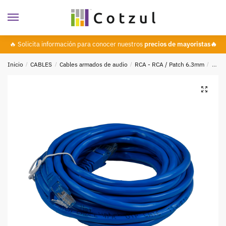
🔥 Solicita información para conocer nuestros
precios de mayoristas🔥
Inicio
/
CABLES
/
Cables armados de audio
/
RCA - RCA / Patch 6.3mm
/
Prod
🔍