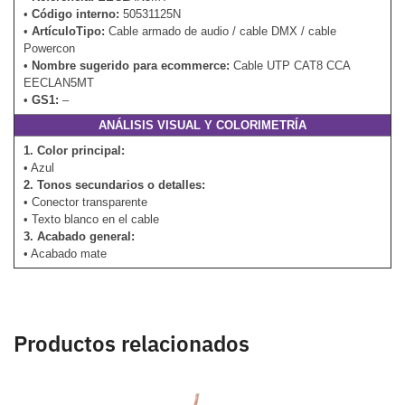
•
Código interno:
50531125N
•
ArtículoTipo:
Cable armado de audio / cable DMX / cable
Powercon
•
Nombre sugerido para ecommerce:
Cable UTP CAT8 CCA
EECLAN5MT
•
GS1:
–
ANÁLISIS VISUAL Y COLORIMETRÍA
1. Color principal:
• Azul
2. Tonos secundarios o detalles:
• Conector transparente
• Texto blanco en el cable
3. Acabado general:
• Acabado mate
Productos relacionados