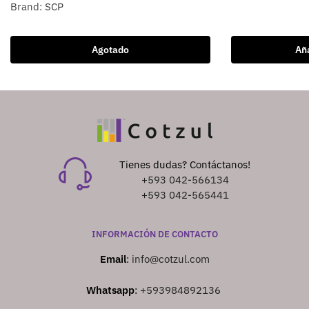
Brand:
SCP
Agotado
Aña
Tienes dudas? Contáctanos!
+593 042-566134
+593 042-565441
INFORMACIÓN DE CONTACTO
Email
:
info@cotzul.com
Whatsapp
:
+593984892136