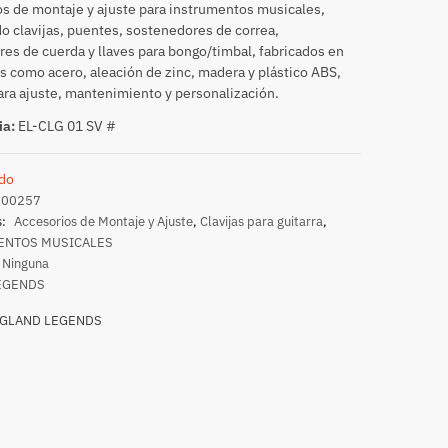
s de montaje y ajuste para instrumentos musicales,
o clavijas, puentes, sostenedores de correa,
res de cuerda y llaves para bongo/timbal, fabricados en
s como acero, aleación de zinc, madera y plástico ABS,
ara ajuste, mantenimiento y personalización.
ia:
EL-CLG 01 SV #
do
000257
s:
Accesorios de Montaje y Ajuste
,
Clavijas para guitarra
,
ENTOS MUSICALES
Ninguna
EGENDS
GLAND LEGENDS