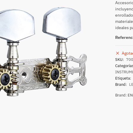
Accesorio
incluyend
enrollado
materiale
ideales p
Referenc
Agota
SKU:
70
Categoría
INSTRUM
Etiqueta:
Brand:
L
Brand:
EN