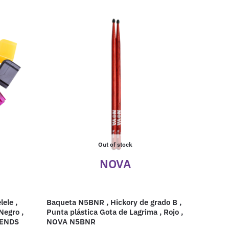
Out of stock
NOVA
lele ,
Baqueta N5BNR , Hickory de grado B ,
Negro ,
Punta plástica Gota de Lagrima , Rojo ,
GENDS
NOVA N5BNR