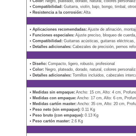
•
Color:
Negro, plateado, dorado, natural, colores personali
•
Compatibilidad:
Guitarra, violín, bajo, bongo, timbal, otr
•
Resistencia a la corrosión:
Alta
•
Aplicaciones recomendadas:
Ajuste de afinación, monta
•
Funciones especiales:
Ajuste preciso, bloqueo de cuerda,
•
Compatibilidad:
Guitarras acústicas, guitarras eléctricas,
•
Detalles adicionales:
Cabezales de precisión, pernos ref
•
Diseño:
Compacto, ligero, robusto, profesional
•
Color:
Negro, plateado, dorado, natural, colores personali
•
Detalles adicionales:
Tornillos incluidos, cabezales inte
•
Medidas sin empaque:
Ancho: 15 cm, Alto: 4 cm, Profun
•
Medidas con empaque:
Ancho: 17 cm, Alto: 6 cm, Profu
•
Medidas cartón master:
Ancho: 35 cm, Alto: 20 cm, Prof
•
Peso neto (sin empaque):
0.11 Kg
•
Peso bruto (con empaque):
0.13 Kg
•
Peso cartón master:
2.6 Kg