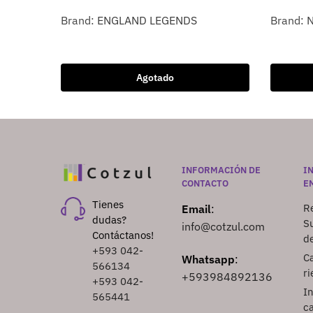
Brand:
ENGLAND LEGENDS
Brand:
Agotado
INFORMACIÓN DE
I
CONTACTO
E
Tienes
Re
Email
:
dudas?
S
info@cotzul.com
Contáctanos!
d
+593 042-
Ca
Whatsapp
:
566134
ri
+593984892136
+593 042-
I
565441
ca