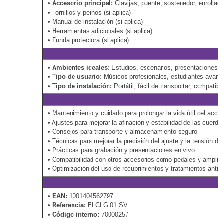
•
Accesorio principal:
Clavijas, puente, sostenedor, enrollad
• Tornillos y pernos (si aplica)
• Manual de instalación (si aplica)
• Herramientas adicionales (si aplica)
• Funda protectora (si aplica)
•
Ambientes ideales:
Estudios, escenarios, presentaciones 
•
Tipo de usuario:
Músicos profesionales, estudiantes avan
•
Tipo de instalación:
Portátil, fácil de transportar, compa
• Mantenimiento y cuidado para prolongar la vida útil del acc
• Ajustes para mejorar la afinación y estabilidad de las cuer
• Consejos para transporte y almacenamiento seguro
• Técnicas para mejorar la precisión del ajuste y la tensión 
• Prácticas para grabación y presentaciones en vivo
• Compatibilidad con otros accesorios como pedales y ampli
• Optimización del uso de recubrimientos y tratamientos ant
•
EAN:
1001404562797
•
Referencia:
ELCLG 01 SV
•
Código interno:
70000257