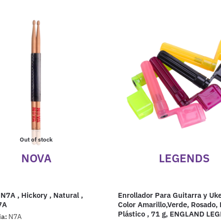
Out of stock
NOVA
LEGENDS
N7A , Hickory , Natural ,
Enrollador Para Guitarra y Uke
7A
Color Amarillo,Verde, Rosado, 
Plástico , 71 g, ENGLAND LE
ia:
N7A