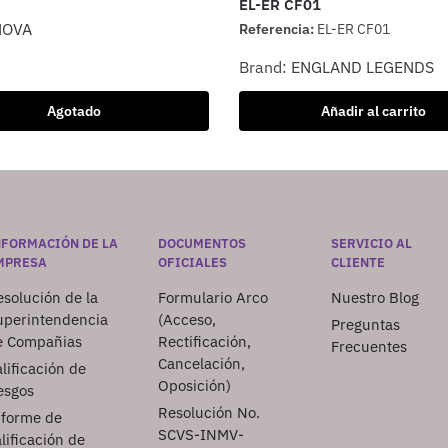
EL-ER CF01
NOVA
Referencia:
EL-ER CF01
Brand:
ENGLAND LEGENDS
Agotado
Añadir al carrito
NFORMACIÓN DE LA
DOCUMENTOS
SERVICIO AL
MPRESA
OFICIALES
CLIENTE
solución de la
Formulario Arco
Nuestro Blog
uperintendencia
(Acceso,
Preguntas
e Compañias
Rectificación,
Frecuentes
Cancelación,
lificación de
Oposición)
esgos
Resolución No.
nforme de
SCVS-INMV-
lificación de