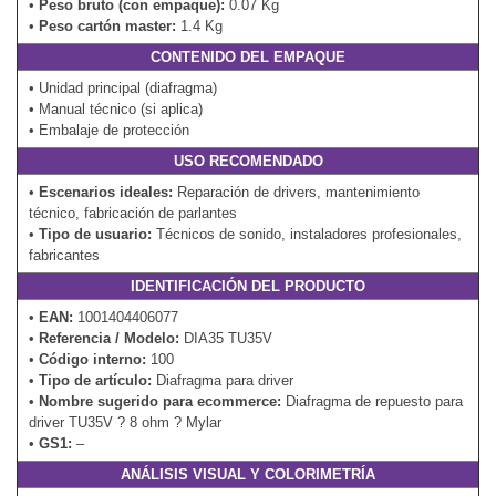
•
Peso bruto (con empaque):
0.07 Kg
•
Peso cartón master:
1.4 Kg
CONTENIDO DEL EMPAQUE
• Unidad principal (diafragma)
• Manual técnico (si aplica)
• Embalaje de protección
USO RECOMENDADO
•
Escenarios ideales:
Reparación de drivers, mantenimiento
técnico, fabricación de parlantes
•
Tipo de usuario:
Técnicos de sonido, instaladores profesionales,
fabricantes
IDENTIFICACIÓN DEL PRODUCTO
•
EAN:
1001404406077
•
Referencia / Modelo:
DIA35 TU35V
•
Código interno:
100
•
Tipo de artículo:
Diafragma para driver
•
Nombre sugerido para ecommerce:
Diafragma de repuesto para
driver TU35V ? 8 ohm ? Mylar
•
GS1:
–
ANÁLISIS VISUAL Y COLORIMETRÍA