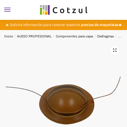
🔥 Solicita información para conocer nuestros
precios de mayoristas🔥
Inicio
/
AUDIO PROFESIONAL
/
Componentes para cajas
/
Diafragmas
/
Diafr
🔍