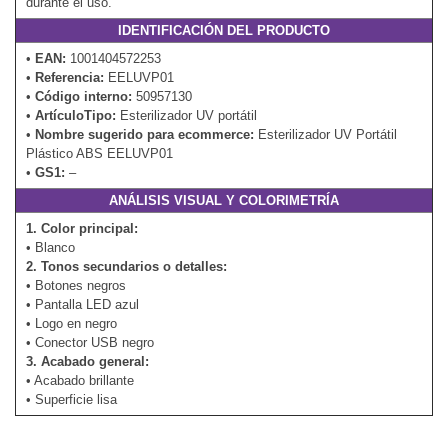
durante el uso.
IDENTIFICACIÓN DEL PRODUCTO
•
EAN:
1001404572253
•
Referencia:
EELUVP01
•
Código interno:
50957130
•
ArtículoTipo:
Esterilizador UV portátil
•
Nombre sugerido para ecommerce:
Esterilizador UV Portátil
Plástico ABS EELUVP01
•
GS1:
–
ANÁLISIS VISUAL Y COLORIMETRÍA
1. Color principal:
• Blanco
2. Tonos secundarios o detalles:
• Botones negros
• Pantalla LED azul
• Logo en negro
• Conector USB negro
3. Acabado general:
• Acabado brillante
• Superficie lisa