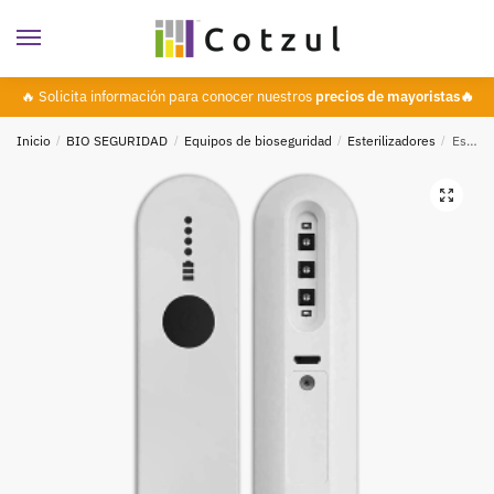
🔥 Solicita información para conocer nuestros
precios de mayoristas🔥
Inicio
/
BIO SEGURIDAD
/
Equipos de bioseguridad
/
Esterilizadores
/
Esterilizador UVPortátil de Mano , ENGLAND ELECTRONICS EEL-UVP01
🔍