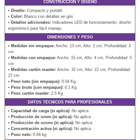
CONSTRUCCIÓN Y DISEÑO
•
Diseño:
Compacto y portátil
•
Color:
Blanco con detalles en gris
•
Detalles adicionales:
Indicadores LED de funcionamiento, diseño
ergonómico para fácil manejo.
DIMENSIONES Y PESO
•
Medidas sin empaque:
Ancho: 13 cm, Alto: 2 cm, Profundidad: 3
cm
•
Medidas con empaque:
Ancho: 15 cm, Alto: 4 cm, Profundidad: 5
cm
•
Medidas cartón master:
Ancho: 32 cm, Alto: 22 cm, Profundidad:
27 cm
•
Peso neto (sin empaque):
0.04 Kg
•
Peso bruto (con empaque):
0.1 Kg
•
Peso cartón master:
2.5 Kg
DATOS TÉCNICOS PARA PROFESIONALES
•
Capacidad de carga (si aplica):
No aplica
•
Producción de iones (si aplica):
No aplica
•
Producción de ozono (si aplica):
No aplica
•
Concentración activa (si aplica):
No aplica
•
Peso neto:
0.04 kg