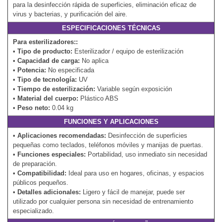
para la desinfección rápida de superficies, eliminación eficaz de
virus y bacterias, y purificación del aire.
ESPECIFICACIONES TÉCNICAS
Para esterilizadores::
•
Tipo de producto:
Esterilizador / equipo de esterilización
•
Capacidad de carga:
No aplica
•
Potencia:
No especificada
•
Tipo de tecnología:
UV
•
Tiempo de esterilización:
Variable según exposición
•
Material del cuerpo:
Plástico ABS
•
Peso neto:
0.04 kg
FUNCIONES Y APLICACIONES
•
Aplicaciones recomendadas:
Desinfección de superficies
pequeñas como teclados, teléfonos móviles y manijas de puertas.
•
Funciones especiales:
Portabilidad, uso inmediato sin necesidad
de preparación.
•
Compatibilidad:
Ideal para uso en hogares, oficinas, y espacios
públicos pequeños.
•
Detalles adicionales:
Ligero y fácil de manejar, puede ser
utilizado por cualquier persona sin necesidad de entrenamiento
especializado.