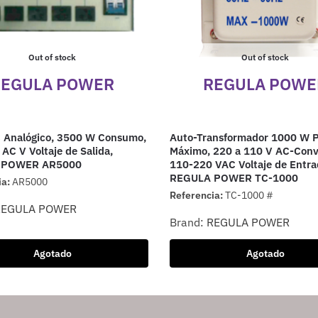
Out of stock
Out of stock
REGULA POWER
REGULA POWE
C Analógico, 3500 W Consumo,
Auto-Transformador 1000 W 
AC V Voltaje de Salida,
Máximo, 220 a 110 V AC-Conve
 POWER AR5000
110-220 VAC Voltaje de Entra
REGULA POWER TC-1000
ia:
AR5000
Referencia:
TC-1000 #
REGULA POWER
Brand:
REGULA POWER
Agotado
Agotado