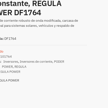
onstante, REGULA
ER DF1764
de corriente robusto de onda modificada, carcasa de
eal para sistemas solares, vehículos y respaldo de
ia:
DF1764
do
0101764
s:
Inversores
,
Inversores de corriente
,
PODER
:
POWER
,
REGULA
EGULA POWER
GULA POWER