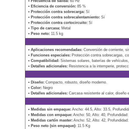
•
Frecuencia de salida:
60 Hz
•
Eficiencia de conversión:
85 %
•
Protección contra sobrecarga:
Sí
•
Protección contra sobrecalentamiento:
Sí
•
Protección contra cortocircuito:
Sí
•
Tipo de carcasa:
Metal
•
Peso neto:
11.5 kg
•
Aplicaciones recomendadas:
Conversión de corriente, si
•
Funciones especiales:
Protección contra sobrecargas, con
•
Compatibilidad:
Sistemas solares, baterías de vehículos, 
•
Detalles adicionales:
Resistencia a la intemperie, protec
•
Diseño:
Compacto, robusto, diseño moderno.
•
Color:
Negro
•
Detalles adicionales:
Carcasa resistente al calor, diseño
•
Medidas sin empaque:
Ancho: 44.5, Alto: 33.5, Profundi
•
Medidas con empaque:
Ancho: 50, Alto: 40, Profundidad
•
Medidas cartón master:
Ancho: 52, Alto: 42, Profundidad
•
Peso neto (sin empaque):
11.5 Kg