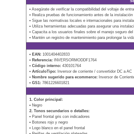
S
• Asegúrate de verificar la compatibilidad del voltaje de entr
• Realiza pruebas de funcionamiento antes de la instalación
• Sigue las normativas locales e internacionales para instala
• Utiliza herramientas adecuadas para asegurar una instalac
• Capacita a los usuarios finales sobre el manejo seguro del 
• Mantén un registro de mantenimiento para prolongar la vida 
•
EAN:
1001404402833
•
Referencia:
INVERSORMODDF1764
•
Código interno:
430101764
•
ArtículoTipo:
Inversor de corriente / convertidor DC a AC
•
Nombre sugerido para ecommerce:
Inversor de Corrien
•
GS1:
7861226601821
1. Color principal:
• Negro
2. Tonos secundarios o detalles:
• Panel frontal gris con indicadores
• Botones rojo y negro
• Logo blanco en el panel frontal
• Rejillas de ventilación plateadas