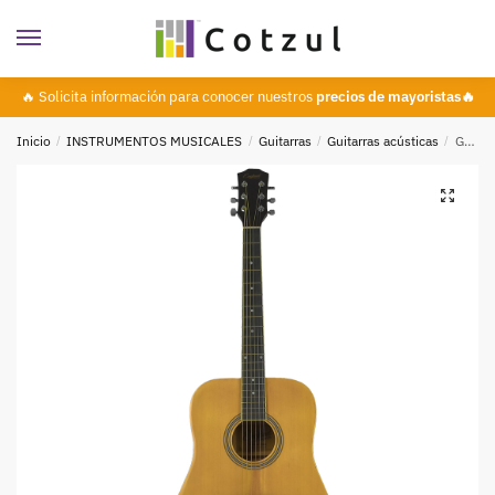
🔥 Solicita información para conocer nuestros
precios de mayoristas🔥
Inicio
/
INSTRUMENTOS MUSICALES
/
Guitarras
/
Guitarras acústicas
/
Guitarra Acústica 39 Pulg, Color Natural, England Legends
🔍