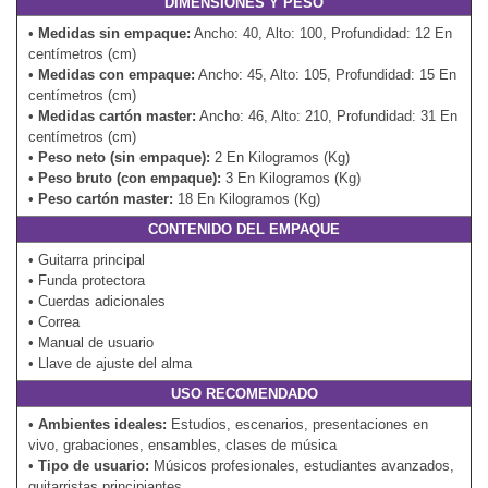
DIMENSIONES Y PESO
•
Medidas sin empaque:
Ancho: 40, Alto: 100, Profundidad: 12 En
centímetros (cm)
•
Medidas con empaque:
Ancho: 45, Alto: 105, Profundidad: 15 En
centímetros (cm)
•
Medidas cartón master:
Ancho: 46, Alto: 210, Profundidad: 31 En
centímetros (cm)
•
Peso neto (sin empaque):
2 En Kilogramos (Kg)
•
Peso bruto (con empaque):
3 En Kilogramos (Kg)
•
Peso cartón master:
18 En Kilogramos (Kg)
CONTENIDO DEL EMPAQUE
• Guitarra principal
• Funda protectora
• Cuerdas adicionales
• Correa
• Manual de usuario
• Llave de ajuste del alma
USO RECOMENDADO
•
Ambientes ideales:
Estudios, escenarios, presentaciones en
vivo, grabaciones, ensambles, clases de música
•
Tipo de usuario:
Músicos profesionales, estudiantes avanzados,
guitarristas principiantes