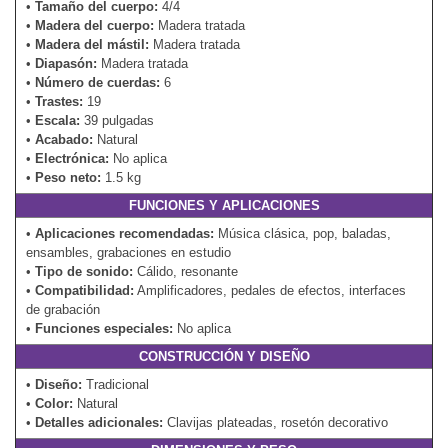
•
Tamaño del cuerpo:
4/4
•
Madera del cuerpo:
Madera tratada
•
Madera del mástil:
Madera tratada
•
Diapasón:
Madera tratada
•
Número de cuerdas:
6
•
Trastes:
19
•
Escala:
39 pulgadas
•
Acabado:
Natural
•
Electrónica:
No aplica
•
Peso neto:
1.5 kg
FUNCIONES Y APLICACIONES
•
Aplicaciones recomendadas:
Música clásica, pop, baladas,
ensambles, grabaciones en estudio
•
Tipo de sonido:
Cálido, resonante
•
Compatibilidad:
Amplificadores, pedales de efectos, interfaces
de grabación
•
Funciones especiales:
No aplica
CONSTRUCCIÓN Y DISEÑO
•
Diseño:
Tradicional
•
Color:
Natural
•
Detalles adicionales:
Clavijas plateadas, rosetón decorativo