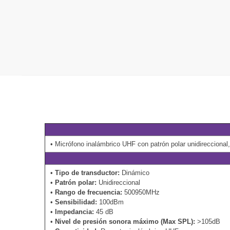
• Micrófono inalámbrico UHF con patrón polar unidireccional
•
Tipo de transductor:
Dinámico
•
Patrón polar:
Unidireccional
•
Rango de frecuencia:
500950MHz
•
Sensibilidad:
100dBm
•
Impedancia:
45 dB
•
Nivel de presión sonora máximo (Max SPL):
>105dB