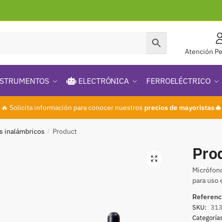
Atención Pe
STRUMENTOS
ELECTRÓNICA
FERROELÉCTRICO
🔥 Solicita información para conocer nuestros
precios de mayoristas🔥
s inalámbricos
Product
/
Pro
🔍
Micrófono
para uso 
Referenc
SKU:
31
Categoría