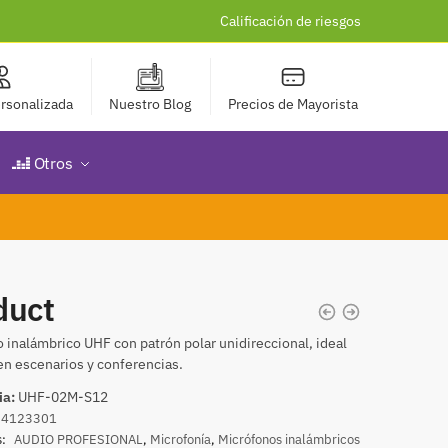
Calificación de riesgos
rsonalizada
Nuestro Blog
Precios de Mayorista
Otros
duct
 inalámbrico UHF con patrón polar unidireccional, ideal
en escenarios y conferencias.
ia:
UHF-02M-S12
34123301
s:
AUDIO PROFESIONAL
,
Microfonía
,
Micrófonos inalámbricos