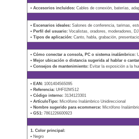
•
Accesorios incluidos:
Cables de conexión, baterías, adap
•
Escenarios ideales:
Salones de conferencia, tarimas, est
•
Perfil del usuario:
Vocalistas, oradores, moderadores, DJ
•
Tipos de aplicación:
Canto, habla, grabación, presentaci
•
Cómo conectar a consola, PC o sistema inalámbrico:
U
•
Mejor ubicación o distancia sugerida al hablar o cantar
•
Consejos de mantenimiento:
Evitar la exposición a la hu
•
EAN:
1001404565095
•
Referencia:
UHF02MS12
•
Código interno:
3134123301
•
ArtículoTipo:
Micrófono Inalámbrico Unidireccional
•
Nombre sugerido para ecommerce:
Micrófono Inalámbri
•
GS1:
7861226600923
1. Color principal:
• Negro