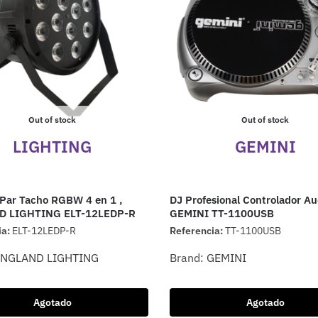
Out of stock
Out of stock
LIGHTING
GEMINI
Par Tacho RGBW 4 en 1 ,
DJ Profesional Controlador Au
 LIGHTING ELT-12LEDP-R
GEMINI TT-1100USB
ia:
ELT-12LEDP-R
Referencia:
TT-1100USB
ENGLAND LIGHTING
Brand:
GEMINI
Agotado
Agotado