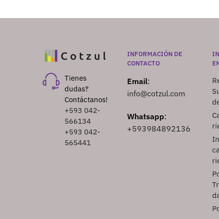
INFORMACIÓN DE
I
CONTACTO
E
Tienes
Re
Email
:
dudas?
S
info@cotzul.com
Contáctanos!
d
+593 042-
Ca
Whatsapp
:
566134
ri
+593984892136
+593 042-
I
565441
ca
ri
Po
T
d
Po