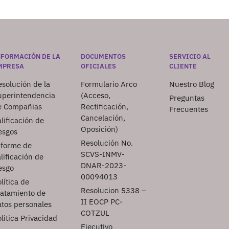
NFORMACIÓN DE LA
DOCUMENTOS
SERVICIO AL
MPRESA
OFICIALES
CLIENTE
solución de la
Formulario Arco
Nuestro Blog
uperintendencia
(Acceso,
Preguntas
e Compañias
Rectificación,
Frecuentes
Cancelación,
lificación de
Oposición)
esgos
Resolución No.
nforme de
SCVS-INMV-
lificación de
DNAR-2023-
esgo
00094013
lítica de
Resolucion 5338 –
ratamiento de
II EOCP PC-
atos personales
COTZUL
litica Privacidad
Ejecutivo