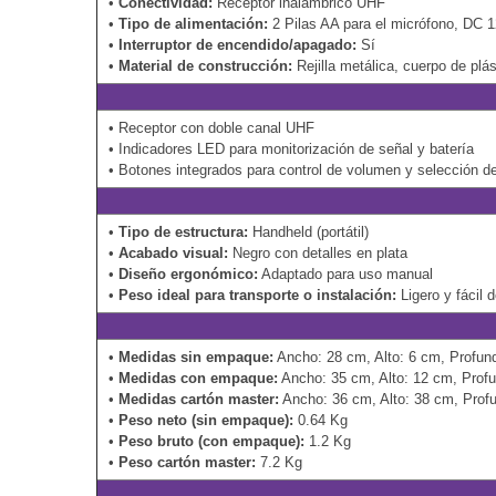
•
Conectividad:
Receptor inalámbrico UHF
•
Tipo de alimentación:
2 Pilas AA para el micrófono, DC 1
•
Interruptor de encendido/apagado:
Sí
•
Material de construcción:
Rejilla metálica, cuerpo de plás
• Receptor con doble canal UHF
• Indicadores LED para monitorización de señal y batería
• Botones integrados para control de volumen y selección d
•
Tipo de estructura:
Handheld (portátil)
•
Acabado visual:
Negro con detalles en plata
•
Diseño ergonómico:
Adaptado para uso manual
•
Peso ideal para transporte o instalación:
Ligero y fácil 
•
Medidas sin empaque:
Ancho: 28 cm, Alto: 6 cm, Profun
•
Medidas con empaque:
Ancho: 35 cm, Alto: 12 cm, Prof
•
Medidas cartón master:
Ancho: 36 cm, Alto: 38 cm, Prof
•
Peso neto (sin empaque):
0.64 Kg
•
Peso bruto (con empaque):
1.2 Kg
•
Peso cartón master:
7.2 Kg