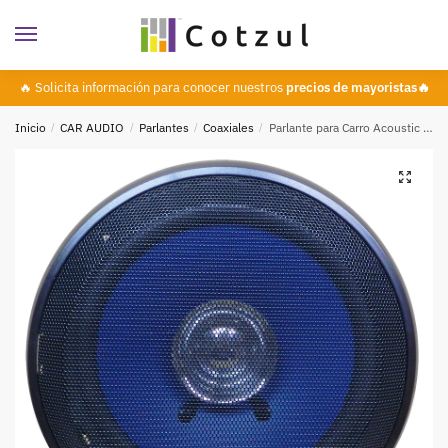
🔥 Solicita información para conocer nuestros
precios de mayoristas🔥
Inicio
/
CAR AUDIO
/
Parlantes
/
Coaxiales
/
Parlante para Carro Acoustic 6 Pulg, 180 W Potencia Máxima, 87 dB, ACOUSTIC PR-G1630
🔍