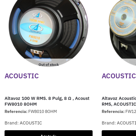
Out of stock
ACOUSTIC
ACOUSTIC
Altavoz 100 W RMS. 8 Pulg, 8 Ω , Acoust
Altavoz Acousti
FW8010 8OHM
RMS, ACOUSTI
Referencia:
FW8010 8OHM
Referencia:
FW12
Brand:
ACOUSTIC
Brand:
ACOUST