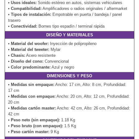
•
Usos ideales:
Sonido estéreo en autos, sistemas vehiculares
•
Compatibilidad:
Amplificadores o radios originales / aftermarket
•
Tipos de instalación:
Empotrable en puerta / bandeja / panel
trasero
•
Conectividad:
Bornes tipo espadín / terminal rápida
DISEÑO Y MATERIALES
•
Material del woofer:
Inyección de polipropileno
•
Material del tweeter:
Mylar
•
Chasis:
Acero resistente
•
Diseño del cono:
Convencional
•
Color predominante:
Azul y negro
DIMENSIONES Y PESO
•
Medidas sin empaque:
Ancho: 17 cm, Alto: 8 cm, Profundidad:
17 cm
•
Medidas con empaque:
Ancho: 20 cm, Alto: 12 cm, Profundidad:
20 cm
•
Medidas cartón master:
Ancho: 42 cm, Alto: 26 cm, Profundidad:
42 cm
•
Peso neto (sin empaque):
1.18 Kg
•
Peso bruto (con empaque):
1.5 Kg
•
Peso cartón master:
9 Kg