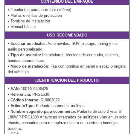
CONTENIDO DEL EMPAQUE
• 2 parlantes para carro (par estéreo)
• Mallas o rejillas de protección
• Tornillos de instalación
• Manual básico
USO RECOMENDADO
•
Escenarios ideales:
Automóviles, SUV, pickups, tuning y car
audio personalizado
•
Tipo de usuario:
Instaladores, técnicos de car audio, talleres,
tiendas automotrices
•
Modo de instalación:
Fija con tornillos en panel o espacio original
del vehículo
IDENTIFICACIÓN DEL PRODUCTO
•
EAN:
1001404406428
•
Referencia:
PRG1630
•
Código interno:
510802029
•
ArtículoTipo:
Parlante automotriz multivía
•
Nombre sugerido para ecommerce:
Parlante de auto 2 vías 6″
180W ? PRG1630 Altavoces integrados de múltiples vías en un solo
chasis, pensados para reemplazo directo en puertas o bandejas
traseras.