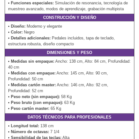
•
Funciones especiales:
Simulación de resonancia, tecnología de
muestreo avanzado, modos de aprendizaje, grabación multipista
CONSTRUCCIÓN Y DISEÑO
•
Diseño:
Moderno y elegante
•
Color:
Negro
•
Detalles adicionales:
Pedales incluidos, tapa de teclado,
estructura robusta, diseño compacto
DIMENSIONES Y PESO
•
Medidas sin empaque:
Ancho: 138 cm, Alto: 84 cm, Profundidad:
40 cm
•
Medidas con empaque:
Ancho: 145 cm, Alto: 90 cm,
Profundidad: 50 cm
•
Medidas cartón master:
Ancho: 146 cm, Alto: 92 cm,
Profundidad: 52 cm
•
Peso neto (sin empaque):
58 Kg
•
Peso bruto (con empaque):
63 Kg
•
Peso cartón master:
65 Kg
DATOS TÉCNICOS PARA PROFESIONALES
•
Longitud total:
138 cm
•
Número de octavas:
7 1/4
•
Sensibilidad de las teclas:
Alta