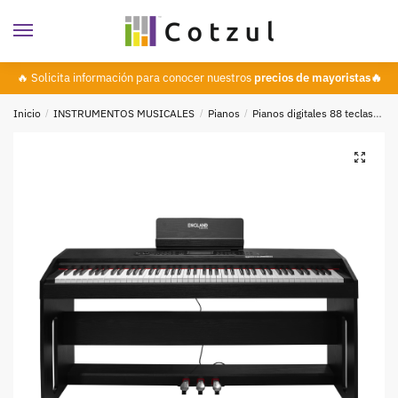
🔥 Solicita información para conocer nuestros
precios de mayoristas🔥
Inicio
/
INSTRUMENTOS MUSICALES
/
Pianos
/
Pianos digitales 88 teclas
Pi
🔍