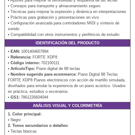
• Ajustes para mejorar la sensibilidad y respuesta de las teclas
• Consejos para transporte y almacenamiento seguro
• Técnicas para mejorar la expresión y dinámica en interpretaciones
• Prácticas para grabación y presentaciones en vivo
• Configuración avanzada para controladores MIDI y síntesis de
sonido
• Compatibilidad con otros instrumentos y periféricos de estudio
IDENTIFICACIÓN DEL PRODUCTO
•
EAN:
1001404607894
•
Referencia:
FORTE XDP8
•
Código interno:
702100111
•
ArtículoTipo:
Piano digital de 88 teclas
•
Nombre sugerido para ecommerce:
Piano Digital 88 Teclas
FORTE XDP8 Pianos electrónicos con acción de martillo simulada,
diseñados para emular la experiencia de un piano acústico. Usados
en práctica, estudios o escenarios.
•
GS1:
7861226604044
ANÁLISIS VISUAL Y COLORIMETRÍA
1. Color principal:
• Negro
2. Tonos secundarios o detalles:
• Teclas blancas