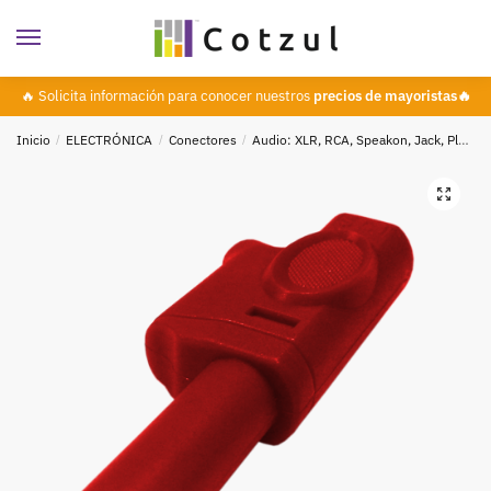
🔥 Solicita información para conocer nuestros
precios de mayoristas🔥
Inicio
/
ELECTRÓNICA
/
Conectores
/
Audio: XLR, RCA, Speakon, Jack, Plug
🔍