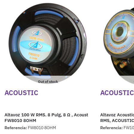
Out of stock
ACOUSTIC
ACOUSTIC
Altavoz 100 W RMS. 8 Pulg, 8 Ω , Acoust
Altavoz Acousti
FW8010 8OHM
RMS, ACOUSTI
Referencia:
FW8010 8OHM
Referencia:
FW10