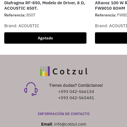
Diafragma RF-850, Modelo de Driver, 8 Ω,
Altavoz 100 W R
ACOUSTIC 850T.
FW8010 8OHM
Referencia:
850T
Referencia:
FW80
Brand:
ACOUSTIC
Brand:
ACOUST
Agotado
Tienes dudas? Contáctanos!
+593 042-566134
+593 042-565441
INFORMACIÓN DE CONTACTO
Email
:
info@cotzul.com