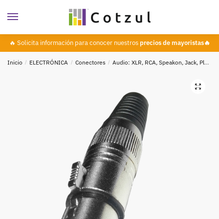
🔥 Solicita información para conocer nuestros
precios de mayoristas🔥
Inicio
/
ELECTRÓNICA
/
Conectores
/
Audio: XLR, RCA, Speakon, Jack, Plug
🔍