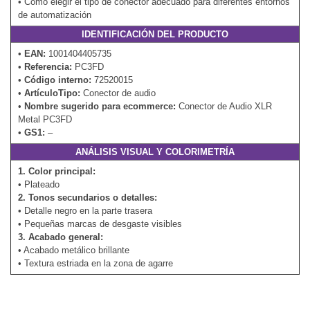
• Cómo elegir el tipo de conector adecuado para diferentes entornos
de automatización
IDENTIFICACIÓN DEL PRODUCTO
•
EAN:
1001404405735
•
Referencia:
PC3FD
•
Código interno:
72520015
•
ArtículoTipo:
Conector de audio
•
Nombre sugerido para ecommerce:
Conector de Audio XLR
Metal PC3FD
•
GS1:
–
ANÁLISIS VISUAL Y COLORIMETRÍA
1. Color principal:
• Plateado
2. Tonos secundarios o detalles:
• Detalle negro en la parte trasera
• Pequeñas marcas de desgaste visibles
3. Acabado general:
• Acabado metálico brillante
• Textura estriada en la zona de agarre