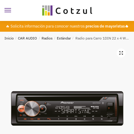
🔥 Solicita información para conocer nuestros
precios de mayoristas🔥
Inicio
/
CAR AUDIO
/
Radios
/
Estándar
/
Radio para Carro 1DIN 22 x 4 W Potencia Máxima, MP3, Bluetooth, Ecualizador Gráfico, Puerto USB, PIONEER DEH-X500BT
🔍