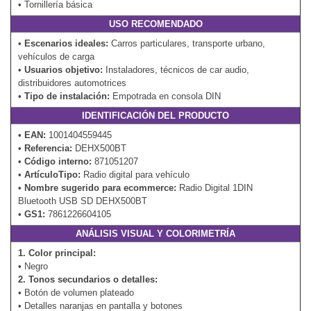
• Tornillería básica
USO RECOMENDADO
•
Escenarios ideales:
Carros particulares, transporte urbano,
vehículos de carga
•
Usuarios objetivo:
Instaladores, técnicos de car audio,
distribuidores automotrices
•
Tipo de instalación:
Empotrada en consola DIN
IDENTIFICACIÓN DEL PRODUCTO
•
EAN:
1001404559445
•
Referencia:
DEHX500BT
•
Código interno:
871051207
•
ArtículoTipo:
Radio digital para vehículo
•
Nombre sugerido para ecommerce:
Radio Digital 1DIN
Bluetooth USB SD DEHX500BT
•
GS1:
7861226604105
ANÁLISIS VISUAL Y COLORIMETRÍA
1. Color principal:
• Negro
2. Tonos secundarios o detalles:
• Botón de volumen plateado
• Detalles naranjas en pantalla y botones