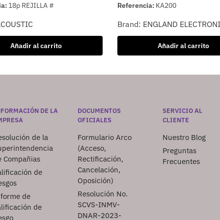
ia:
18p REJILLA #
Referencia:
KA200
ACOUSTIC
Brand:
ENGLAND ELECTRON
Añadir al carrito
Añadir al carrito
NFORMACIÓN DE LA
DOCUMENTOS
SERVICIO AL
MPRESA
OFICIALES
CLIENTE
solución de la
Formulario Arco
Nuestro Blog
uperintendencia
(Acceso,
Preguntas
e Compañias
Rectificación,
Frecuentes
Cancelación,
lificación de
Oposición)
esgos
Resolución No.
nforme de
SCVS-INMV-
lificación de
DNAR-2023-
esgo