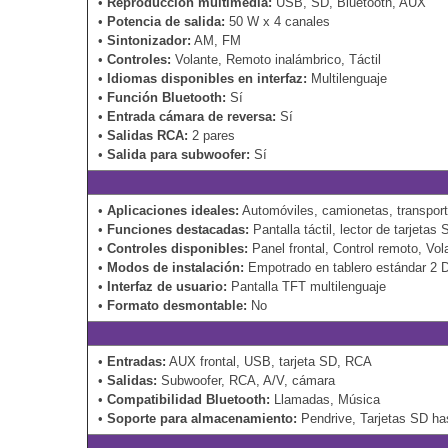
•
Reproducción multimedia:
USB, SD, Bluetooth, AUX
•
Potencia de salida:
50 W x 4 canales
•
Sintonizador:
AM, FM
•
Controles:
Volante, Remoto inalámbrico, Táctil
•
Idiomas disponibles en interfaz:
Multilenguaje
•
Función Bluetooth:
Sí
•
Entrada cámara de reversa:
Sí
•
Salidas RCA:
2 pares
•
Salida para subwoofer:
Sí
•
Aplicaciones ideales:
Automóviles, camionetas, transport
•
Funciones destacadas:
Pantalla táctil, lector de tarjeta
•
Controles disponibles:
Panel frontal, Control remoto, Vol
•
Modos de instalación:
Empotrado en tablero estándar 2 
•
Interfaz de usuario:
Pantalla TFT multilenguaje
•
Formato desmontable:
No
•
Entradas:
AUX frontal, USB, tarjeta SD, RCA
•
Salidas:
Subwoofer, RCA, A/V, cámara
•
Compatibilidad Bluetooth:
Llamadas, Música
•
Soporte para almacenamiento:
Pendrive, Tarjetas SD h