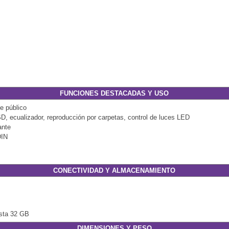
FUNCIONES DESTACADAS Y USO
e público
s SD, ecualizador, reproducción por carpetas, control de luces LED
ante
DIN
CONECTIVIDAD Y ALMACENAMIENTO
asta 32 GB
DIMENSIONES Y PESO