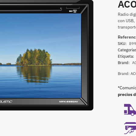
ACO
Radio dig
con USB, 
transport
Referenc
SKU:
89
Categoría
Etiqueta:
Brand:
A
Brand:
AC
*Comuníca
precios 