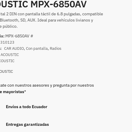
USTIC MPX-6850AV
ital 2 DIN con pantalla táctil de 6.8 pulgadas, compatible
Bluetooth, SD, AUX. Ideal para vehículos livianos y
e público.
ia:
MPX-6850AV #
9310123
s:
CAR AUDIO
,
Con pantalla
,
Radios
ACOUSTIC
COUSTIC
OUSTIC
te con nuestros asesores y pregunta por nuestros
de mayoristas
*
Envíos a todo Ecuador
Entregas garantizadas