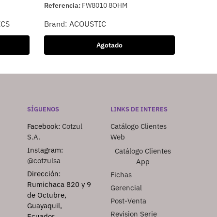
Referencia:
FW8010 8OHM
ICS
Brand:
ACOUSTIC
Agotado
SÍGUENOS
LINKS DE INTERES
Facebook:
Cotzul
Catálogo Clientes
S.A.
Web
Instagram:
Catálogo Clientes
@cotzulsa
App
Dirección:
Fichas
Rumichaca 820 y 9
Gerencial
de Octubre,
Post-Venta
Guayaquil,
Revision Serie
Ecuador.