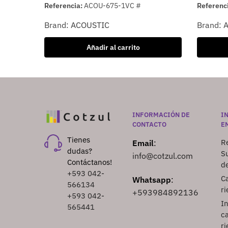
Referencia:
ACOU-675-1VC #
Referenc
Brand:
ACOUSTIC
Brand:
Añadir al carrito
INFORMACIÓN DE
I
CONTACTO
E
Tienes
Re
Email
:
dudas?
S
info@cotzul.com
Contáctanos!
d
+593 042-
Ca
Whatsapp
:
566134
ri
+593984892136
+593 042-
I
565441
ca
ri