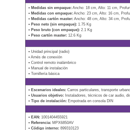
•
Medidas sin empaque:
Ancho: 18 cm, Alto: 11 cm, Profu
•
Medidas con empaque:
Ancho: 23 cm, Alto: 16 cm, Prof
•
Medidas cartón master:
Ancho: 48 cm, Alto: 34 cm, Prof
•
Peso neto (sin empaque):
1.75 Kg
•
Peso bruto (con empaque):
2.1 Kg
•
Peso cartón master:
12.6 Kg
• Unidad principal (radio)
• Arnés de conexión
• Control remoto inalámbrico
• Manual de instalación
• Tornillería básica
•
Escenarios ideales:
Carros particulares, transporte urban
•
Usuarios objetivo:
Instaladores, técnicos de car audio, di
•
Tipo de instalación:
Empotrada en consola DIN
•
EAN:
1001404455921
•
Referencia:
MPX6850AV
•
Código interno:
899310123