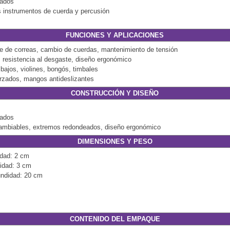
zados
os instrumentos de cuerda y percusión
FUNCIONES Y APLICACIONES
je de correas, cambio de cuerdas, mantenimiento de tensión
 resistencia al desgaste, diseño ergonómico
 bajos, violines, bongós, timbales
orzados, mangos antideslizantes
CONSTRUCCIÓN Y DISEÑO
zados
rcambiables, extremos redondeados, diseño ergonómico
DIMENSIONES Y PESO
idad: 2 cm
idad: 3 cm
undidad: 20 cm
CONTENIDO DEL EMPAQUE