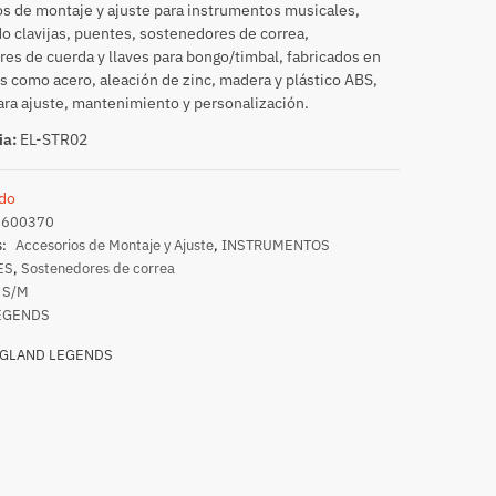
s de montaje y ajuste para instrumentos musicales,
o clavijas, puentes, sostenedores de correa,
res de cuerda y llaves para bongo/timbal, fabricados en
s como acero, aleación de zinc, madera y plástico ABS,
ara ajuste, mantenimiento y personalización.
ia:
EL-STR02
do
0600370
s:
Accesorios de Montaje y Ajuste
,
INSTRUMENTOS
ES
,
Sostenedores de correa
S/M
EGENDS
GLAND LEGENDS