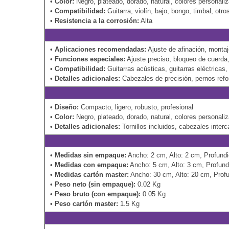
•
Color:
Negro, plateado, dorado, natural, colores personali
•
Compatibilidad:
Guitarra, violín, bajo, bongo, timbal, otr
•
Resistencia a la corrosión:
Alta
•
Aplicaciones recomendadas:
Ajuste de afinación, monta
•
Funciones especiales:
Ajuste preciso, bloqueo de cuerda,
•
Compatibilidad:
Guitarras acústicas, guitarras eléctricas,
•
Detalles adicionales:
Cabezales de precisión, pernos ref
•
Diseño:
Compacto, ligero, robusto, profesional
•
Color:
Negro, plateado, dorado, natural, colores personali
•
Detalles adicionales:
Tornillos incluidos, cabezales inte
•
Medidas sin empaque:
Ancho: 2 cm, Alto: 2 cm, Profund
•
Medidas con empaque:
Ancho: 5 cm, Alto: 3 cm, Profund
•
Medidas cartón master:
Ancho: 30 cm, Alto: 20 cm, Prof
•
Peso neto (sin empaque):
0.02 Kg
•
Peso bruto (con empaque):
0.05 Kg
•
Peso cartón master:
1.5 Kg