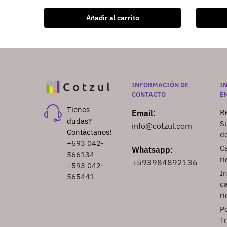
Añadir al carrito
INFORMACIÓN DE
I
CONTACTO
E
Tienes
Re
Email
:
dudas?
S
info@cotzul.com
Contáctanos!
d
+593 042-
Ca
Whatsapp
:
566134
ri
+593984892136
+593 042-
I
565441
ca
ri
Po
T