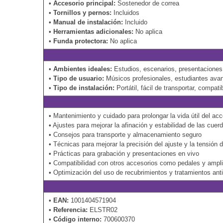
•
Accesorio principal:
Sostenedor de correa
•
Tornillos y pernos:
Incluidos
•
Manual de instalación:
Incluido
•
Herramientas adicionales:
No aplica
•
Funda protectora:
No aplica
•
Ambientes ideales:
Estudios, escenarios, presentaciones 
•
Tipo de usuario:
Músicos profesionales, estudiantes avan
•
Tipo de instalación:
Portátil, fácil de transportar, compa
• Mantenimiento y cuidado para prolongar la vida útil del acc
• Ajustes para mejorar la afinación y estabilidad de las cuer
• Consejos para transporte y almacenamiento seguro
• Técnicas para mejorar la precisión del ajuste y la tensión 
• Prácticas para grabación y presentaciones en vivo
• Compatibilidad con otros accesorios como pedales y ampli
• Optimización del uso de recubrimientos y tratamientos ant
•
EAN:
1001404571904
•
Referencia:
ELSTR02
•
Código interno:
700600370