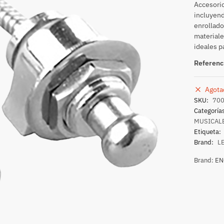
Accesorio
incluyend
enrollado
materiale
ideales p
Referenc
Agota
SKU:
70
Categoría
MUSICAL
Etiqueta:
Brand:
L
Brand:
EN