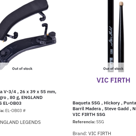
Out of stock
Out of stock
VIC FIRTH
 V-3/4 , 26 x 39 x 55 mm,
gro , 80 g, ENGLAND
Baqueta SSG , Hickory , Punt
S EL-OB03
Barril Madera , Steve Gadd , N
ia:
EL-OB03 #
VIC FIRTH SSG
ENGLAND LEGENDS
Referencia:
SSG
Brand:
VIC FIRTH