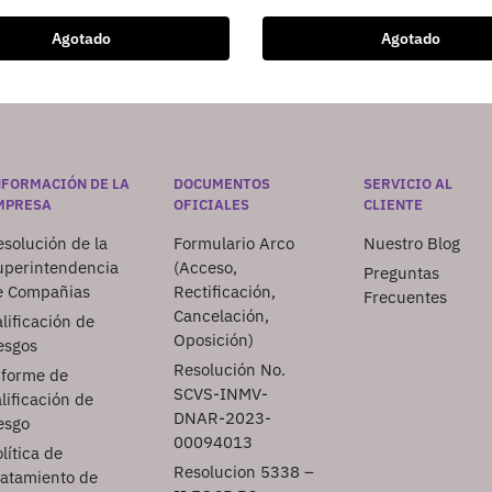
Agotado
Agotado
NFORMACIÓN DE LA
DOCUMENTOS
SERVICIO AL
MPRESA
OFICIALES
CLIENTE
solución de la
Formulario Arco
Nuestro Blog
uperintendencia
(Acceso,
Preguntas
e Compañias
Rectificación,
Frecuentes
Cancelación,
lificación de
Oposición)
esgos
Resolución No.
nforme de
SCVS-INMV-
lificación de
DNAR-2023-
esgo
00094013
lítica de
Resolucion 5338 –
ratamiento de