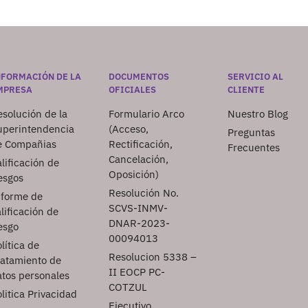
NFORMACIÓN DE LA
DOCUMENTOS
SERVICIO AL
MPRESA
OFICIALES
CLIENTE
solución de la
Formulario Arco
Nuestro Blog
uperintendencia
(Acceso,
Preguntas
e Compañias
Rectificación,
Frecuentes
Cancelación,
lificación de
Oposición)
esgos
Resolución No.
nforme de
SCVS-INMV-
lificación de
DNAR-2023-
esgo
00094013
lítica de
Resolucion 5338 –
ratamiento de
II EOCP PC-
atos personales
COTZUL
litica Privacidad
Ejecutivo