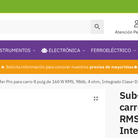
Atención Pe
STRUMENTOS
ELECTRÓNICA
FERROELÉCTRICO
🔥 Solicita información para conocer nuestros
precios de mayoristas🔥
er Pro para carro 8 pulg de 160 W RMS, 98db, 4 ohm, Integrado Clase
Sub
🔍
carr
RMS
Inte