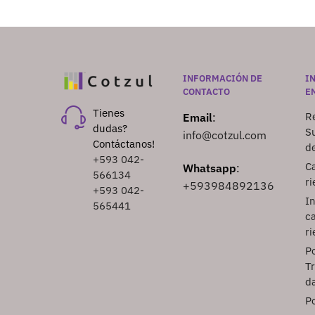
INFORMACIÓN DE
I
CONTACTO
E
Tienes
Re
Email
:
dudas?
S
info@cotzul.com
Contáctanos!
d
+593 042-
Ca
Whatsapp
:
566134
ri
+593984892136
+593 042-
I
565441
ca
ri
Po
T
d
Po