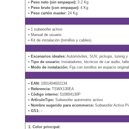
•
Peso neto (sin empaque):
3.2 Kg
•
Peso bruto (con empaque):
4 Kg
•
Peso cartón master:
24 Kg
• 1 subwoofer activo
• Manual de usuario
• Kit de instalación (tornillos y cables)
•
Escenarios ideales:
Automóviles, SUV, pickups, tuning y 
•
Tipo de usuario:
Instaladores, técnicos de car audio, tall
•
Modo de instalación:
Fija con tornillos en espacio origina
•
EAN:
1001404602134
•
Referencia:
TSWX130EA
•
Código interno:
510804130P
•
ArtículoTipo:
Subwoofer automotriz activo
•
Nombre sugerido para ecommerce:
Subwoofer Activo P
•
GS1:
–
1. Color principal: