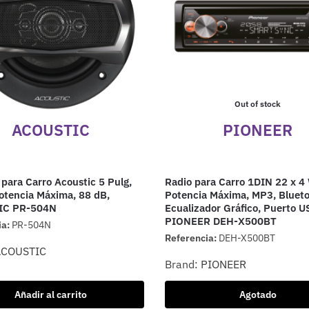
Out of stock
ACOUSTIC
PIONEER
 para Carro Acoustic 5 Pulg,
Radio para Carro 1DIN 22 x 4
tencia Máxima, 88 dB,
Potencia Máxima, MP3, Blueto
IC PR-504N
Ecualizador Gráfico, Puerto U
PIONEER DEH-X500BT
ia:
PR-504N
Referencia:
DEH-X500BT
ACOUSTIC
Brand:
PIONEER
Añadir al carrito
Agotado