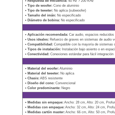
•
Respuesta de frecuencia:
40 Hz ? 200 KHz
•
Tipo de woofer:
Cono de aluminio
•
Tipo de tweeter:
No aplica (subwoofer)
•
Tamaño del imán:
No especificado
•
Diámetro de bobina:
No especificado
•
Aplicación recomendada:
Car audio, espacios reducidos
•
Usos ideales:
Refuerzo de graves en sistemas de audio v
•
Compatibilidad:
Compatible con la mayoría de sistemas d
•
Tipos de instalación:
Instalación bajo asiento o en espac
•
Conectividad:
Conexiones estándar para fácil integración
•
Material del woofer:
Aluminio
•
Material del tweeter:
No aplica
•
Chasis:
ABS resistente
•
Diseño del cono:
Convencional
•
Color predominante:
Negro
•
Medidas sin empaque:
Ancho: 28 cm, Alto: 20 cm, Profu
•
Medidas con empaque:
Ancho: 32 cm, Alto: 24 cm, Prof
•
Medidas cartón master:
Ancho: 66 cm, Alto: 50 cm, Prof