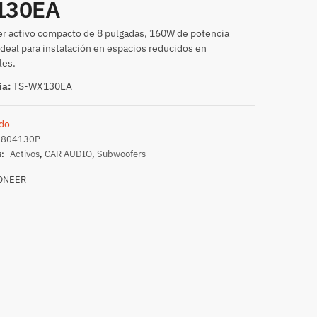
130EA
r activo compacto de 8 pulgadas, 160W de potencia
deal para instalación en espacios reducidos en
les.
ia:
TS-WX130EA
do
0804130P
s:
Activos
,
CAR AUDIO
,
Subwoofers
ONEER