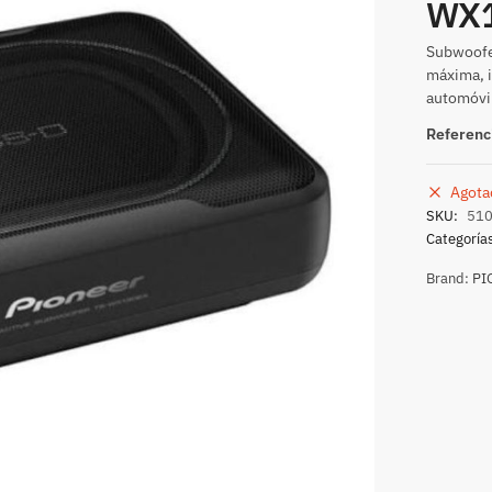
WX
Subwoofe
máxima, i
automóvi
Referenc
Agota
SKU:
51
Categoría
Brand:
PI