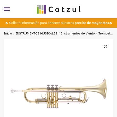
🔥 Solicita información para conocer nuestros
precios de mayoristas🔥
Inicio
/
INSTRUMENTOS MUSICALES
/
Instrumentos de Viento
/
Trompetas
🔍