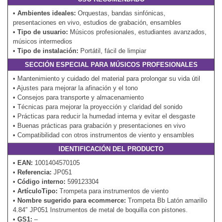
•
Ambientes ideales:
Orquestas, bandas sinfónicas,
presentaciones en vivo, estudios de grabación, ensambles
•
Tipo de usuario:
Músicos profesionales, estudiantes avanzados,
músicos intermedios
•
Tipo de instalación:
Portátil, fácil de limpiar
SECCIÓN ESPECIAL PARA MÚSICOS PROFESIONALES
• Mantenimiento y cuidado del material para prolongar su vida útil
• Ajustes para mejorar la afinación y el tono
• Consejos para transporte y almacenamiento
• Técnicas para mejorar la proyección y claridad del sonido
• Prácticas para reducir la humedad interna y evitar el desgaste
• Buenas prácticas para grabación y presentaciones en vivo
• Compatibilidad con otros instrumentos de viento y ensambles
IDENTIFICACIÓN DEL PRODUCTO
•
EAN:
1001404570105
•
Referencia:
JP051
•
Código interno:
599123304
•
ArtículoTipo:
Trompeta para instrumentos de viento
•
Nombre sugerido para ecommerce:
Trompeta Bb Latón amarillo
4.84″ JP051 Instrumentos de metal de boquilla con pistones.
•
GS1:
–