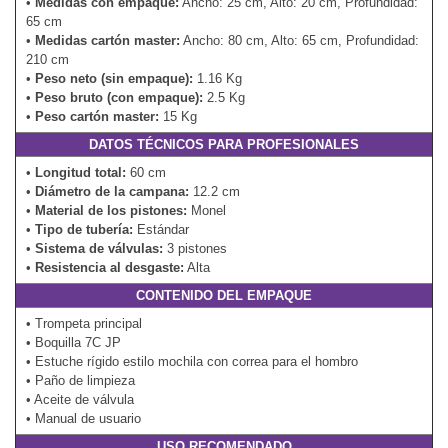
•
Medidas con empaque:
Ancho: 25 cm, Alto: 20 cm, Profundidad:
65 cm
•
Medidas cartón master:
Ancho: 80 cm, Alto: 65 cm, Profundidad:
210 cm
•
Peso neto (sin empaque):
1.16 Kg
•
Peso bruto (con empaque):
2.5 Kg
•
Peso cartón master:
15 Kg
DATOS TÉCNICOS PARA PROFESIONALES
•
Longitud total:
60 cm
•
Diámetro de la campana:
12.2 cm
•
Material de los pistones:
Monel
•
Tipo de tubería:
Estándar
•
Sistema de válvulas:
3 pistones
•
Resistencia al desgaste:
Alta
CONTENIDO DEL EMPAQUE
• Trompeta principal
• Boquilla 7C JP
• Estuche rígido estilo mochila con correa para el hombro
• Paño de limpieza
• Aceite de válvula
• Manual de usuario
USO RECOMENDADO