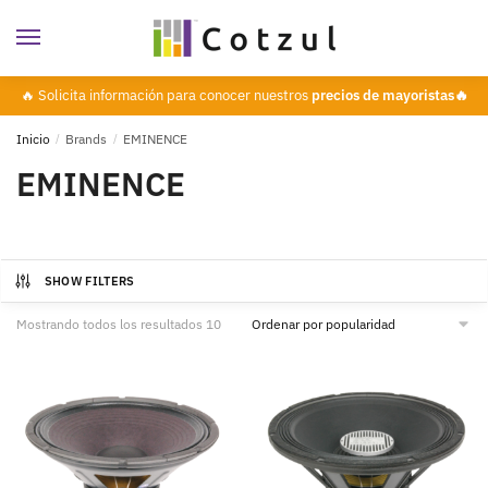
🔥 Solicita información para conocer nuestros
precios de mayoristas🔥
Inicio
/
Brands
/
EMINENCE
EMINENCE
SHOW FILTERS
Mostrando todos los resultados 10