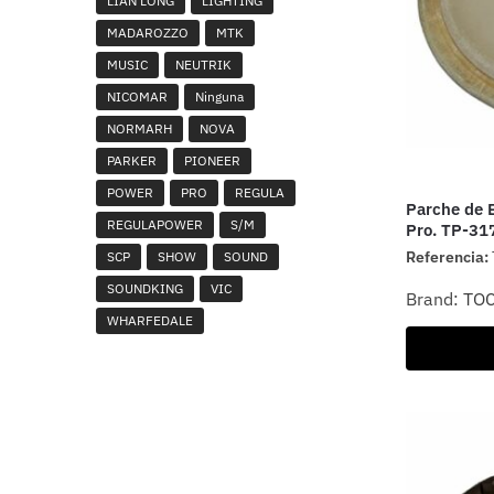
LIAN LONG
LIGHTING
MADAROZZO
MTK
MUSIC
NEUTRIK
NICOMAR
Ninguna
NORMARH
NOVA
PARKER
PIONEER
POWER
PRO
REGULA
Parche de B
REGULAPOWER
S/M
Pro. TP-3
Referencia:
SCP
SHOW
SOUND
SOUNDKING
VIC
Brand:
TO
WHARFEDALE