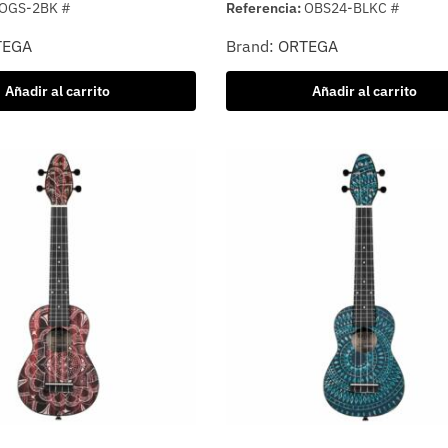
OGS-2BK #
Referencia:
OBS24-BLKC #
TEGA
Brand:
ORTEGA
Añadir al carrito
Añadir al carrito