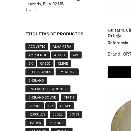
Legends, EL-V 02 MB
$
87.69
Guitarra Cl
ETIQUETAS DE PRODUCTOS
Ortega
Referencia:
ACOUSTIC
ALHAMBRA
Brand:
OR
AMPHENOL
AUDIO
AVL
BX
CASIO
CLIMB
ELECTRONICS
EMINENCE
ENGLAND
ENGLAND ELECTRONICS
ENGLAND SOUND
FIRTH
GEMINI
GP
GRAPE
HERCULES
JEDEL
JOHN
LEADER
LEGENDS