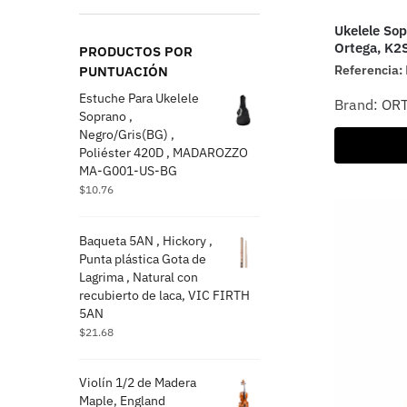
Ukelele Sop
Ortega, K2
PRODUCTOS POR
Referencia:
PUNTUACIÓN
Estuche Para Ukelele
Brand:
OR
Soprano ,
Negro/Gris(BG) ,
Poliéster 420D , MADAROZZO
MA-G001-US-BG
$
10.76
Baqueta 5AN , Hickory ,
Punta plástica Gota de
Lagrima , Natural con
recubierto de laca, VIC FIRTH
5AN
$
21.68
Violín 1/2 de Madera
Maple, England