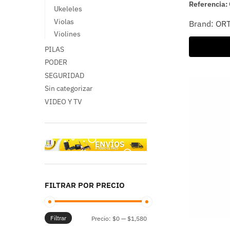
Referencia:
Ukeleles
Violas
Brand:
OR
Violines
PILAS
PODER
SEGURIDAD
Sin categorizar
VIDEO Y TV
FILTRAR POR PRECIO
Filtrar
Precio:
$0
—
$1,580