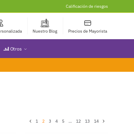
Calificación de riesgos
rsonalizada
Nuestro Blog
Precios de Mayorista
Otros
1
2
3
4
5
…
12
13
14