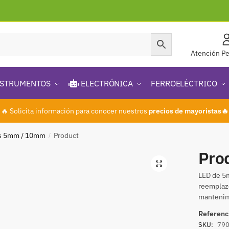
Atención Pe
STRUMENTOS
ELECTRÓNICA
FERROELÉCTRICO
🔥 Solicita información para conocer nuestros
precios de mayoristas🔥
s 5mm / 10mm
Product
/
Pro
🔍
LED de 5m
reemplazo
mantenim
Referenc
SKU:
79