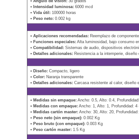
•
Ángulo de visión:
30 grados
•
Intensidad luminosa:
6000 mcd
•
Vida útil:
100000 horas
•
Peso neto:
0.002 kg
•
Aplicaciones recomendadas:
Reemplazo de componentes, 
•
Funciones especiales:
Alta luminosidad, bajo consumo en
•
Compatibilidad:
Sistemas de audio, dispositivos electró
•
Detalles adicionales:
Resistencia a la intemperie, diseñ
•
Diseño:
Compacto, ligero
•
Color:
Naranja transparente
•
Detalles adicionales:
Carcasa resistente al calor, diseño
•
Medidas sin empaque:
Ancho: 0.5, Alto: 0.4, Profundidad
•
Medidas con empaque:
Ancho: 1, Alto: 1, Profundidad: 4
•
Medidas cartón master:
Ancho: 30, Alto: 20, Profundidad
•
Peso neto (sin empaque):
0.002 Kg
•
Peso bruto (con empaque):
0.003 Kg
•
Peso cartón master:
1.5 Kg