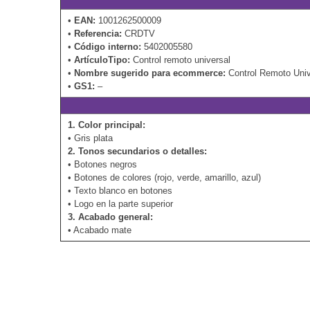
•
EAN:
1001262500009
•
Referencia:
CRDTV
•
Código interno:
5402005580
•
ArtículoTipo:
Control remoto universal
•
Nombre sugerido para ecommerce:
Control Remoto Uni
•
GS1:
–
1. Color principal:
• Gris plata
2. Tonos secundarios o detalles:
• Botones negros
• Botones de colores (rojo, verde, amarillo, azul)
• Texto blanco en botones
• Logo en la parte superior
3. Acabado general:
• Acabado mate