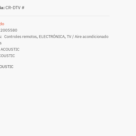
ia:
CR-DTV #
do
02005580
s:
Controles remotos
,
ELECTRÓNICA
,
TV / Aire acondicionado
s
ACOUSTIC
COUSTIC
OUSTIC