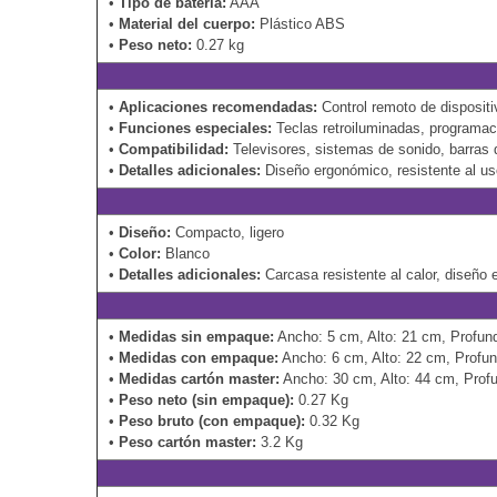
•
Tipo de batería:
AAA
•
Material del cuerpo:
Plástico ABS
•
Peso neto:
0.27 kg
•
Aplicaciones recomendadas:
Control remoto de dispositi
•
Funciones especiales:
Teclas retroiluminadas, programac
•
Compatibilidad:
Televisores, sistemas de sonido, barras 
•
Detalles adicionales:
Diseño ergonómico, resistente al us
•
Diseño:
Compacto, ligero
•
Color:
Blanco
•
Detalles adicionales:
Carcasa resistente al calor, diseño
•
Medidas sin empaque:
Ancho: 5 cm, Alto: 21 cm, Profun
•
Medidas con empaque:
Ancho: 6 cm, Alto: 22 cm, Profu
•
Medidas cartón master:
Ancho: 30 cm, Alto: 44 cm, Prof
•
Peso neto (sin empaque):
0.27 Kg
•
Peso bruto (con empaque):
0.32 Kg
•
Peso cartón master:
3.2 Kg