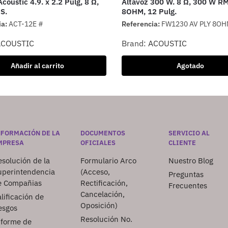
coustic 4.9. x 2.2 Pulg, 8 Ω,
Altavoz 300 W. 8 Ω, 300 W R
S.
8OHM, 12 Pulg.
ia:
ACT-12E #
Referencia:
FW1230 AV PLY 8O
ACOUSTIC
Brand:
ACOUSTIC
Añadir al carrito
Agotado
NFORMACIÓN DE LA
DOCUMENTOS
SERVICIO AL
MPRESA
OFICIALES
CLIENTE
solución de la
Formulario Arco
Nuestro Blog
uperintendencia
(Acceso,
Preguntas
e Compañias
Rectificación,
Frecuentes
Cancelación,
lificación de
Oposición)
esgos
Resolución No.
nforme de