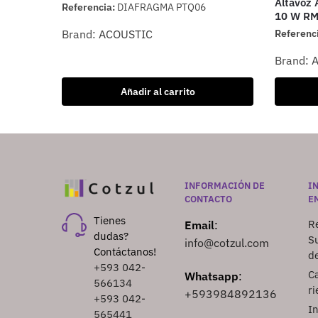
Altavoz A
Referencia:
DIAFRAGMA PTQ06
10 W RM
Brand:
ACOUSTIC
Referenc
Brand:
Añadir al carrito
INFORMACIÓN DE
I
CONTACTO
E
Tienes
Re
Email
:
dudas?
S
info@cotzul.com
Contáctanos!
d
+593 042-
Ca
Whatsapp
:
566134
ri
+593984892136
+593 042-
I
565441