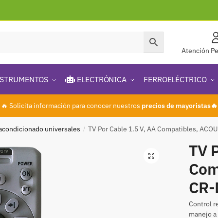
Atención Pe
STRUMENTOS
ELECTRÓNICA
FERROELÉCTRICO
🔥 Solicita información para conocer nuestros
precios de mayoristas🔥
 acondicionado universales
TV Por Cable 1.5 V, AA Compatibles, AC
/
TV P
🔍
Com
CR-
Control r
manejo a 