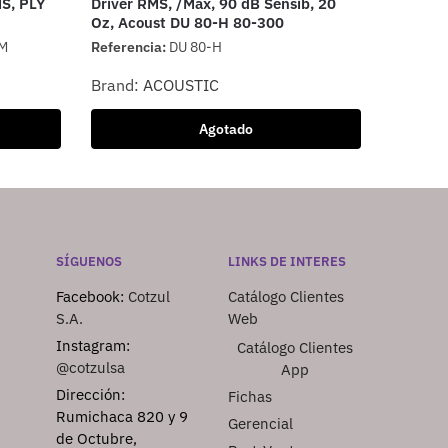
MS, PLY
Driver RMS, /Max, 90 dB Sensib, 20
Oz, Acoust DU 80-H 80-300
HM
Referencia:
DU 80-H
Brand:
ACOUSTIC
Agotado
SÍGUENOS
LINKS DE INTERES
Facebook:
Cotzul
Catálogo Clientes
S.A.
Web
Instagram:
Catálogo Clientes
@cotzulsa
App
Dirección:
Fichas
Rumichaca 820 y 9
Gerencial
de Octubre,