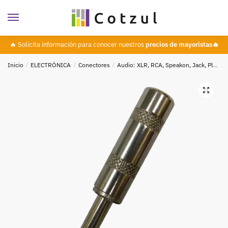
🔥 Solicita información para conocer nuestros
precios de mayoristas🔥
Inicio
/
ELECTRÓNICA
/
Conectores
/
Audio: XLR, RCA, Speakon, Jack, Plug
🔍