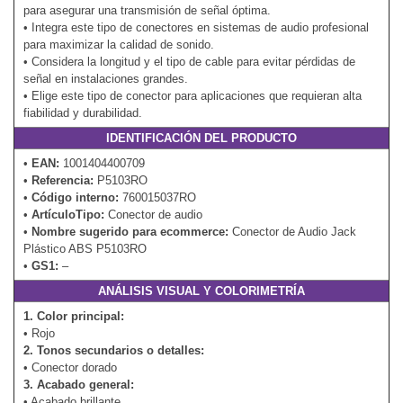
para asegurar una transmisión de señal óptima.
• Integra este tipo de conectores en sistemas de audio profesional
para maximizar la calidad de sonido.
• Considera la longitud y el tipo de cable para evitar pérdidas de
señal en instalaciones grandes.
• Elige este tipo de conector para aplicaciones que requieran alta
fiabilidad y durabilidad.
IDENTIFICACIÓN DEL PRODUCTO
•
EAN:
1001404400709
•
Referencia:
P5103RO
•
Código interno:
760015037RO
•
ArtículoTipo:
Conector de audio
•
Nombre sugerido para ecommerce:
Conector de Audio Jack
Plástico ABS P5103RO
•
GS1:
–
ANÁLISIS VISUAL Y COLORIMETRÍA
1. Color principal:
• Rojo
2. Tonos secundarios o detalles:
• Conector dorado
3. Acabado general:
• Acabado brillante