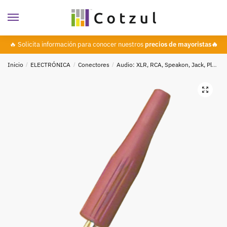
🔥 Solicita información para conocer nuestros
precios de mayoristas🔥
Inicio
/
ELECTRÓNICA
/
Conectores
/
Audio: XLR, RCA, Speakon, Jack, Plug
🔍