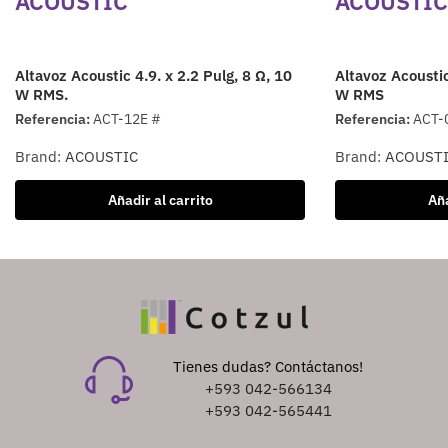
ACOUSTIC
ACOUSTIC
Altavoz Acoustic 4.9. x 2.2 Pulg, 8 Ω, 10
Altavoz Acoustic
W RMS.
W RMS
Referencia:
ACT-12E #
Referencia:
ACT-
Brand:
ACOUSTIC
Brand:
ACOUST
Añadir al carrito
Aña
Tienes dudas? Contáctanos!
+593 042-566134
+593 042-565441