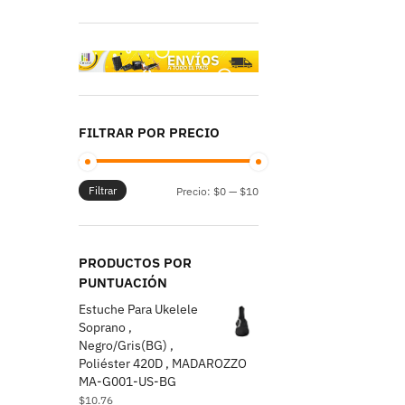
FILTRAR POR PRECIO
Filtrar
Precio:
$0
—
$10
PRODUCTOS POR
PUNTUACIÓN
Estuche Para Ukelele
Soprano ,
Negro/Gris(BG) ,
Poliéster 420D , MADAROZZO
MA-G001-US-BG
$
10.76