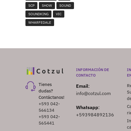
SCP
SHOW
SOUND
SOUNDKING
VIC
WHARFEDALE
INFORMACIÓN DE
I
CONTACTO
E
Tienes
Re
Email
:
dudas?
S
info@cotzul.com
Contáctanos!
d
+593 042-
Ca
Whatsapp
:
566134
ri
+593984892136
+593 042-
I
565441
ca