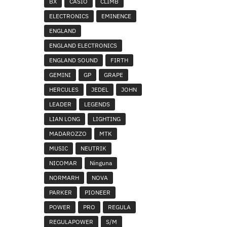
BX
CASIO
CLIMB
ELECTRONICS
EMINENCE
ENGLAND
ENGLAND ELECTRONICS
ENGLAND SOUND
FIRTH
GEMINI
GP
GRAPE
HERCULES
JEDEL
JOHN
LEADER
LEGENDS
LIAN LONG
LIGHTING
MADAROZZO
MTK
MUSIC
NEUTRIK
NICOMAR
Ninguna
NORMARH
NOVA
PARKER
PIONEER
POWER
PRO
REGULA
REGULAPOWER
S/M