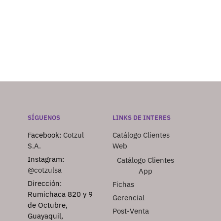
SÍGUENOS
LINKS DE INTERES
Facebook:
Cotzul
Catálogo Clientes
S.A.
Web
Instagram:
Catálogo Clientes
@cotzulsa
App
Dirección:
Fichas
Rumichaca 820 y 9
Gerencial
de Octubre,
Post-Venta
Guayaquil,