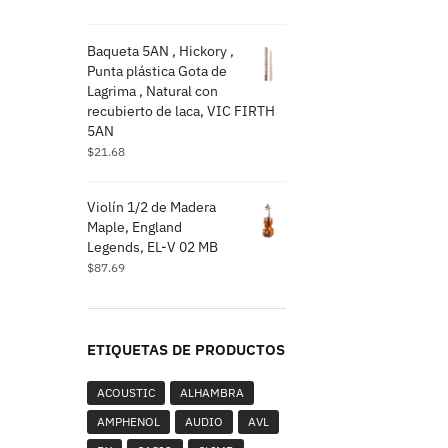
Baqueta 5AN , Hickory ,
Punta plástica Gota de
Lagrima , Natural con
recubierto de laca, VIC FIRTH
5AN
$
21.68
Violín 1/2 de Madera
Maple, England
Legends, EL-V 02 MB
$
87.69
ETIQUETAS DE PRODUCTOS
ACOUSTIC
ALHAMBRA
AMPHENOL
AUDIO
AVL