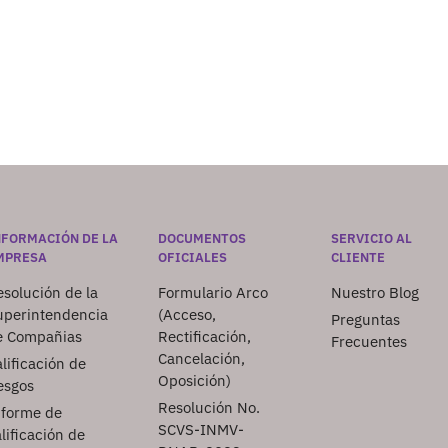
NFORMACIÓN DE LA
DOCUMENTOS
SERVICIO AL
MPRESA
OFICIALES
CLIENTE
solución de la
Formulario Arco
Nuestro Blog
uperintendencia
(Acceso,
Preguntas
e Compañias
Rectificación,
Frecuentes
Cancelación,
lificación de
Oposición)
esgos
Resolución No.
nforme de
SCVS-INMV-
lificación de