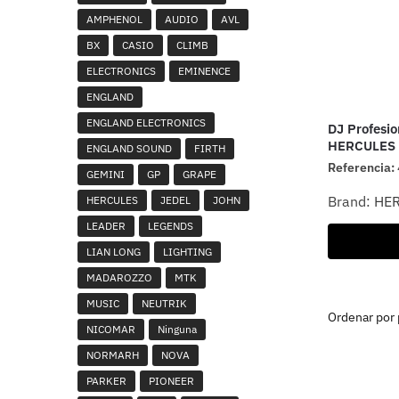
AMPHENOL
AUDIO
AVL
BX
CASIO
CLIMB
ELECTRONICS
EMINENCE
ENGLAND
ENGLAND ELECTRONICS
DJ Profesio
HERCULES 
ENGLAND SOUND
FIRTH
Referencia:
GEMINI
GP
GRAPE
Brand:
HE
HERCULES
JEDEL
JOHN
LEADER
LEGENDS
LIAN LONG
LIGHTING
MADAROZZO
MTK
MUSIC
NEUTRIK
NICOMAR
Ninguna
NORMARH
NOVA
PARKER
PIONEER