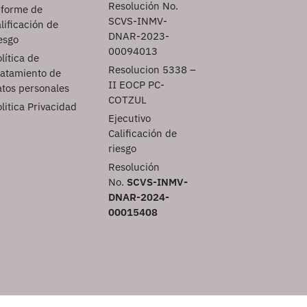
Resolución No.
nforme de
SCVS-INMV-
lificación de
DNAR-2023-
esgo
00094013
lítica de
Resolucion 5338 –
ratamiento de
II EOCP PC-
atos personales
COTZUL
litica Privacidad
Ejecutivo
Calificación de
riesgo
Resolución
No.
SCVS-INMV-
DNAR-2024-
00015408