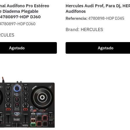
nal Audífono Pro Estéreo
Hercules Audi Prof, Para Dj, H
e Diadema Plegable
Audifonos
4780897-HDP DJ60
Referencia:
4780898-HDP DJ45
4780897-HDP DJ60
Brand:
HERCULES
RCULES
Agotado
Agotado