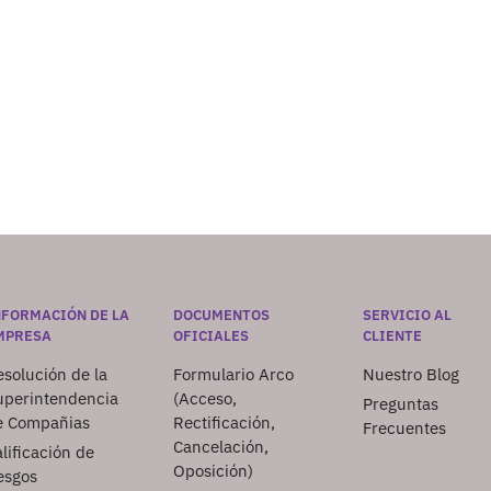
NFORMACIÓN DE LA
DOCUMENTOS
SERVICIO AL
MPRESA
OFICIALES
CLIENTE
solución de la
Formulario Arco
Nuestro Blog
uperintendencia
(Acceso,
Preguntas
e Compañias
Rectificación,
Frecuentes
Cancelación,
lificación de
Oposición)
esgos