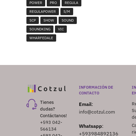
POWER
PRO
REGULA
REGULAPOWER
S/M
SCP
SHOW
SOUND
SOUNDKING
VIC
WHARFEDALE
INFORMACIÓN DE
I
CONTACTO
E
Tienes
Re
Email
:
dudas?
S
info@cotzul.com
Contáctanos!
d
+593 042-
Ca
Whatsapp
:
566134
ri
+593984892136
+593 042-