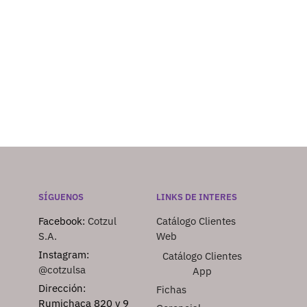
SÍGUENOS
LINKS DE INTERES
Facebook:
Cotzul
Catálogo Clientes
S.A.
Web
Instagram:
Catálogo Clientes
@cotzulsa
App
Dirección:
Fichas
Rumichaca 820 y 9