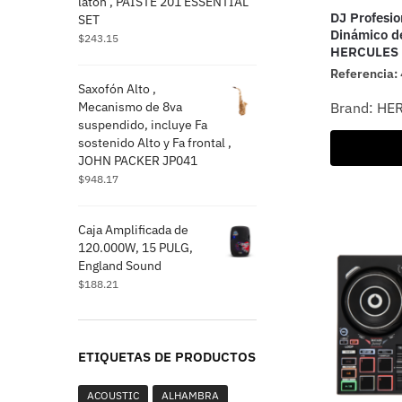
latón , PAISTE 201 ESSENTIAL
DJ Profesio
SET
Dinámico d
$
243.15
HERCULES 
Referencia:
Saxofón Alto ,
Mecanismo de 8va
Brand:
HE
suspendido, incluye Fa
sostenido Alto y Fa frontal ,
JOHN PACKER JP041
$
948.17
Caja Amplificada de
120.000W, 15 PULG,
England Sound
$
188.21
ETIQUETAS DE PRODUCTOS
ACOUSTIC
ALHAMBRA